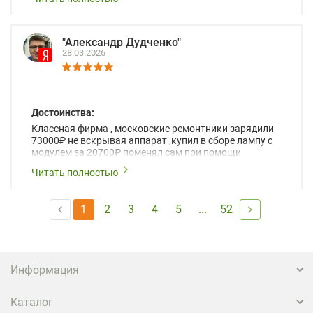
"Александр Дудченко"
28.03.2026
Достоинства:
Классная фирма , московские ремонтники зарядили
73000₽ не вскрывая аппарат ,купил в сборе лампу с
модулем за 20700₽ поменял сам при помощи
отвертки открутил 3 длинных болтика ! Дети в школе -
Читать полностью
интернат счастливы и пользуются !
1
2
3
4
5
...
52
Информация
Каталог