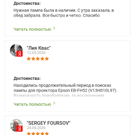
Достоинства:
Нужная лампа была в наличии. С утра заказала, в
обед забрала. Все быстро и четко. Спасибо
Читать полностью
"Лия Квас"
12.05.2026
Достоинства:
Находились продолжительный период в поисках
лампы для проектора Epson EB-FH52 (V13H010L97).
Возможность приобретения, за исключением
поставщиков на масс-маркете, этой лампы была
Читать полностью
сведена к минимуму, а значит к увеличению сроку
ожидания поставки из-за границы. Компания
Hiteklamp помогла избежать временные затраты по
достаточно оптимизированной стоимости, чему
"SERGEY FOURSOV"
чрезмерно благодарны!)))
24.04.2026