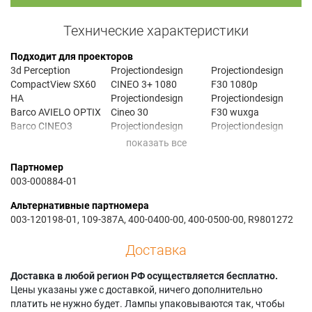
Технические характеристики
Подходит для проекторов
3d Perception
Projectiondesign
Projectiondesign
CompactView SX60
CINEO 3+ 1080
F30 1080p
HA
Projectiondesign
Projectiondesign
Barco AVIELO OPTIX
Cineo 30
F30 wuxga
Barco CINEO3
Projectiondesign
Projectiondesign
Barco CINEO30
Cineo 30 1080
F30SX+
Barco CNHD-81B
Projectiondesign
Projectiondesign
Партномер
Barco CNWU-61B
Cineo 30 720
F32
003-000884-01
Barco CNWU-81B
Projectiondesign
Projectiondesign
Barco CR Series
Cineo 32
F32 1080
Альтернативные партномера
Barco CRPN-52B
Projectiondesign
Projectiondesign
003-120198-01, 109-387A, 400-0400-00, 400-0500-00, R9801272
Barco CRPN-62B
Cineo 35
F32 1080p
Barco CRWQ-62B
Projectiondesign
Projectiondesign
Доставка
Barco CRWQ-72B
cineo3+
F32 SX+
Barco F3
Projectiondesign
Projectiondesign
Доставка в любой регион РФ осуществляется бесплатно.
Barco F3 SX+
cineo3+ 1080
F32 WUXGA
Цены указаны уже с доставкой, ничего дополнительно
Barco F3 XGA
Projectiondesign
Projectiondesign
платить не нужно будет. Лампы упаковываются так, чтобы
Barco F30
cineo30 1080
F35