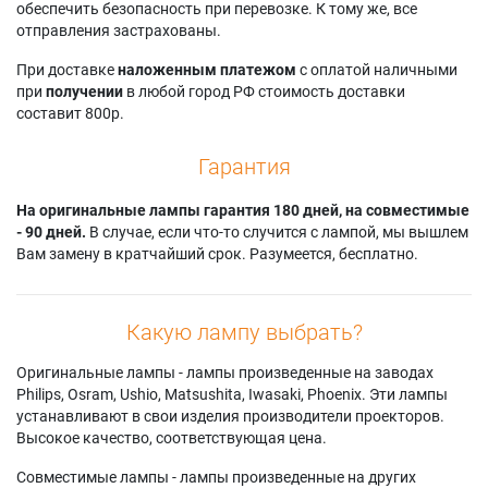
обеспечить безопасность при перевозке. К тому же, все
Barco F32 sx+
Projectiondesign
Projectiondesign
отправления застрахованы.
Barco FL32 WUXGA
cineo30 720
F35 AS3D 1080p
Barco R9021002
Projectiondesign
Projectiondesign
При доставке
наложенным платежом
с оплатой наличными
Christie DS +65
CINEO35
F35 AS3D WUXGA
при
получении
в любой город РФ стоимость доставки
Christie DS+65
Projectiondesign
Projectiondesign
составит 800р.
Christie DS+650
F3+
F35 PANORAMA
Christie DS+655
Projectiondesign
Projectiondesign
Гарантия
Christie HD 405
F3+ SX+
F35 WQXGA
Christie HD405
Projectiondesign
Projectiondesign
Christie HD450
На оригинальные лампы гарантия 180 дней, на совместимые
F3+ SXGA
FL32 1080
Projectiondesign
- 90 дней.
В случае, если что-то случится с лампой, мы вышлем
Projectiondesign
Projectiondesign
Avielo Optix 1080
Вам замену в кратчайший срок. Разумеется, бесплатно.
F3+ SXGA+
FL32 WUXGA
Projectiondesign
Projectiondesign
Cineo 3 1080
F3+ XGA
Projectiondesign
Projectiondesign
Какую лампу выбрать?
CINEO 3+
F30 1080
Оригинальные лампы - лампы произведенные на заводах
Philips, Osram, Ushio, Matsushita, Iwasaki, Phoenix. Эти лампы
устанавливают в свои изделия производители проекторов.
Высокое качество, соответствующая цена.
Совместимые лампы - лампы произведенные на других