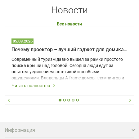
Новости
Все новости
05.08.2026
Почему проектор – лучший гаджет для домика в глэмпинге
Современный туризм давно вышел за рамки простого
поиска крыши над головой. Сегодня люди едут за
опытом: уединением, эстетикой и особыми
ощущениями. Владельцы A-frame домов, глэмпингов и
шале понимают, что конкуренция растет, и
Читать полностью
стандартного набора мебели уже недостаточно. Чтобы
гость не просто забронировал жилье, а захотел
вернуться и поделиться впечатлениями в соцсетях,
нужно предложить ему нечто особенное. Одним из
самых эффективных и бюджетных способов стать
заметнее на фоне конкурентов является установка
проектора.
Информация