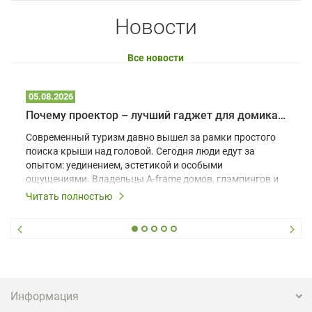
Новости
Все новости
05.08.2026
Почему проектор – лучший гаджет для домика в глэмпинге
Современный туризм давно вышел за рамки простого
поиска крыши над головой. Сегодня люди едут за
опытом: уединением, эстетикой и особыми
ощущениями. Владельцы A-frame домов, глэмпингов и
шале понимают, что конкуренция растет, и
Читать полностью
стандартного набора мебели уже недостаточно. Чтобы
гость не просто забронировал жилье, а захотел
вернуться и поделиться впечатлениями в соцсетях,
нужно предложить ему нечто особенное. Одним из
самых эффективных и бюджетных способов стать
заметнее на фоне конкурентов является установка
проектора.
Информация