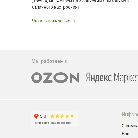
удь то
Друзья, мы желаем Вам солнечных выходных и
ли
отличного настроения!
дования
 важным.
Читать полностью
W309ST
то
 которое
ажение
Мы работаем с:
Инфор
О комп
Блог