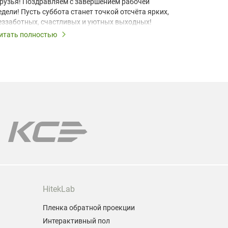
рузья! Поздравляем с завершением рабочей
Друзья! П
едели! Пусть суббота станет точкой отсчёта ярких,
Пусть при
еззаботных, счастливых и уютных выходных!
момент бу
запомина
итать полностью
Читать по
Выходные 
выходные 
все лампы
Мы поможе
модели пр
Гарантия 
HitekLab
Пленка обратной проекции
Интерактивный пол