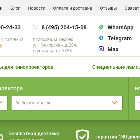
ии
Блог
Новости
Оплата и доставка
Отзывы
Связат
00-24-33
8 (495) 204-15-08
WhatsApp
Telegram
 с сотовых!
г. Москва, м. Перово,
к
ул. Кусковская, д. 20А,
Max
подъезд 4, оф. A323
ы для кинопроекторов
Специальные ламп
роектора
и
Выберите модель
Бесплатная доставка
Гарантия 180 дней
по всей России