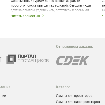
Современный туризм давно вышел за рамки
Д
простого поиска крыши над головой. Сегодня люди
н
едут за опытом: уединением, эстетикой и особыми
б
ощущениями. Владельцы A-frame домов,
Читать полностью
Ч
глэмпингов и шале понимают, что конкуренция
растет, и стандартного набора мебели уже
недостаточно. Чтобы гость не просто
забронировал жилье, а захотел вернуться и
поделиться впечатлениями в соцсетях, нужно
предложить ему нечто особенное. Одним из самых
Отправляем заказы:
эффективных и бюджетных способов стать
заметнее на фоне конкурентов является установка
проектора.
мация
Каталог
ании
Лампы для проекторов
Лампы для кинопроекторов