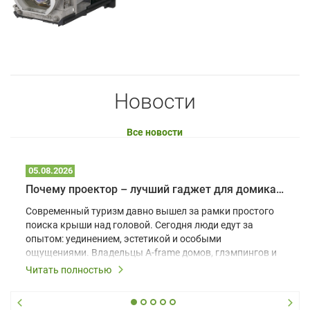
Новости
Все новости
05.08.2026
Почему проектор – лучший гаджет для домика в глэмпинге
Современный туризм давно вышел за рамки простого
поиска крыши над головой. Сегодня люди едут за
опытом: уединением, эстетикой и особыми
ощущениями. Владельцы A-frame домов, глэмпингов и
шале понимают, что конкуренция растет, и
Читать полностью
стандартного набора мебели уже недостаточно. Чтобы
гость не просто забронировал жилье, а захотел
вернуться и поделиться впечатлениями в соцсетях,