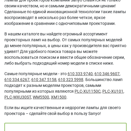
своим качеством, но и самыми демократичными ценами!
Сделанные по единой инновационной технологии такие лампы
воспроизводят в несколько раз более четкое, яркое
изображение в сравнении с одночиповыми проекторами.
В нашем каталоге вы найдете огромный ассортимент
проекторных ламп на выбор. От самых популярных моделей
до менее популярных, а цены как у производителя вас приятно
удивят! Для удобного поиска товара вы можете
воспользоваться поиском и ввести общее обозначение серии,
либо выбрать подходящий номер модели в списке ниже.
Самые популярные модели - это
610 333 9740
,
610 346 9607
,
610 334 6267
,
610 347 5158
,
610 323 5998
. Большинство ламп
подходят к разным моделям проекторов, самыми
популярными из которых являются
PLC-XU1150C
,
PLC-XU101
,
PLC-WXU30ST
,
WM5500
,
XM1500
.
Если вы ищите качественные и недорогие лампы для своего
проектора – сделайте свой выбор в пользу Sanyo!