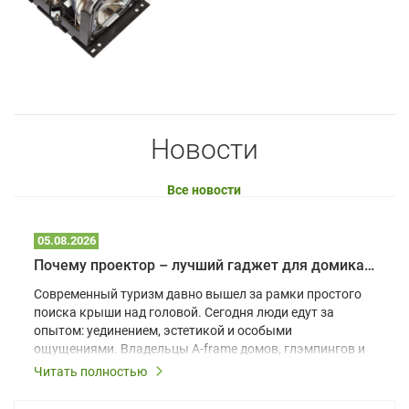
Новости
Все новости
05.08.2026
Почему проектор – лучший гаджет для домика в глэмпинге
Современный туризм давно вышел за рамки простого
поиска крыши над головой. Сегодня люди едут за
опытом: уединением, эстетикой и особыми
ощущениями. Владельцы A-frame домов, глэмпингов и
шале понимают, что конкуренция растет, и
Читать полностью
стандартного набора мебели уже недостаточно. Чтобы
гость не просто забронировал жилье, а захотел