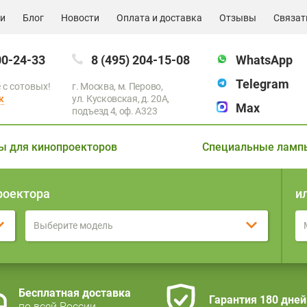
ии
Блог
Новости
Оплата и доставка
Отзывы
Связат
00-24-33
8 (495) 204-15-08
WhatsApp
Telegram
 с сотовых!
г. Москва, м. Перово,
к
ул. Кусковская, д. 20А,
Max
подъезд 4, оф. A323
ы для кинопроекторов
Специальные ламп
роектора
и
Выберите модель
Бесплатная доставка
Гарантия 180 дней
по всей России