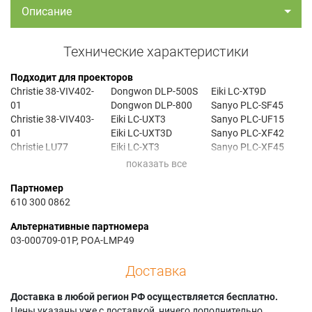
Описание
Технические характеристики
Подходит для проекторов
Christie 38-VIV402-
Dongwon DLP-500S
Eiki LC-XT9D
01
Dongwon DLP-800
Sanyo PLC-SF45
Christie 38-VIV403-
Eiki LC-UXT3
Sanyo PLC-UF15
01
Eiki LC-UXT3D
Sanyo PLC-XF42
Christie LU77
Eiki LC-XT3
Sanyo PLC-XF45
Christie LX77
Eiki LC-XT3D
Sanyo PLC-XF4500C
Dongwon DLP-1000
Eiki LC-XT9
Партномер
610 300 0862
Альтернативные партномера
03-000709-01P, POA-LMP49
Доставка
Доставка в любой регион РФ осуществляется бесплатно.
Цены указаны уже с доставкой, ничего дополнительно