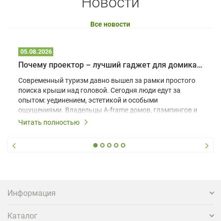
Новости
Все новости
05.08.2026
Почему проектор – лучший гаджет для домика в глэмпинге
Современный туризм давно вышел за рамки простого
поиска крыши над головой. Сегодня люди едут за
опытом: уединением, эстетикой и особыми
ощущениями. Владельцы A-frame домов, глэмпингов и
шале понимают, что конкуренция растет, и
Читать полностью
стандартного набора мебели уже недостаточно. Чтобы
гость не просто забронировал жилье, а захотел
вернуться и поделиться впечатлениями в соцсетях,
нужно предложить ему нечто особенное. Одним из
самых эффективных и бюджетных способов стать
заметнее на фоне конкурентов является установка
проектора.
Информация
Каталог