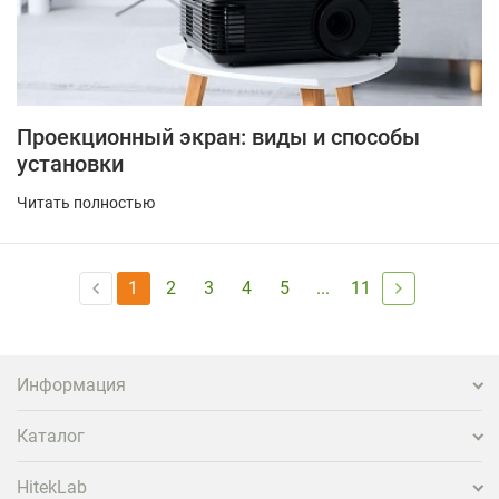
Проекционный экран: виды и способы
установки
Читать полностью
1
2
3
4
5
...
11
Информация
Каталог
HitekLab