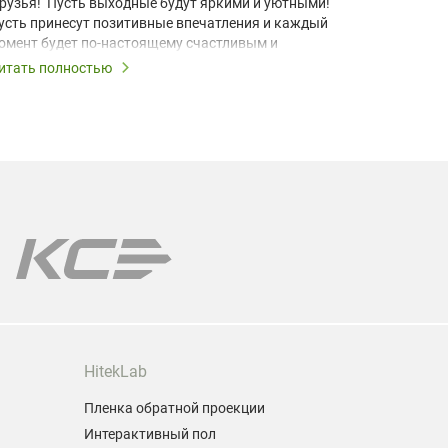
рузья! Пусть выходные будут яркими и уютными!
В условия
усть принесут позитивные впечатления и каждый
учебный к
омент будет по-настоящему счастливым и
домашний 
апоминающимся!
для визуа
итать полностью
Читать по
Короткоф
ыходные – это повод дарить скидки, поэтому все
разработа
ыходные действует скидка выходного дня 10% на
компактно
се лампы!
позволяет
даже в ус
ы поможем подобрать лампу именно для Вашей
одели проектора.
арантия на все лампы!
HitekLab
Пленка обратной проекции
Интерактивный пол