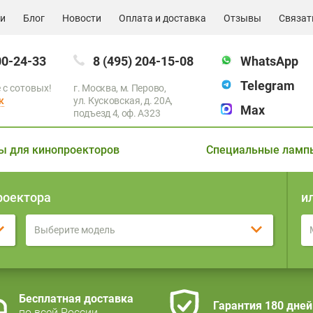
ии
Блог
Новости
Оплата и доставка
Отзывы
Связат
00-24-33
8 (495) 204-15-08
WhatsApp
Telegram
 с сотовых!
г. Москва, м. Перово,
к
ул. Кусковская, д. 20А,
Max
подъезд 4, оф. A323
ы для кинопроекторов
Специальные ламп
роектора
и
Выберите модель
Бесплатная доставка
Гарантия 180 дней
по всей России