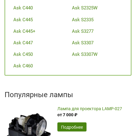
Ask C440
Ask S2325W
Ask C445
Ask S2335
Ask C445+
Ask S3277
Ask C447
Ask S3307
Ask C450
Ask S3307W
Ask C460
Популярные лампы
Лампа для проектора LAMP-027
от 7 000 ₽
Подробнее