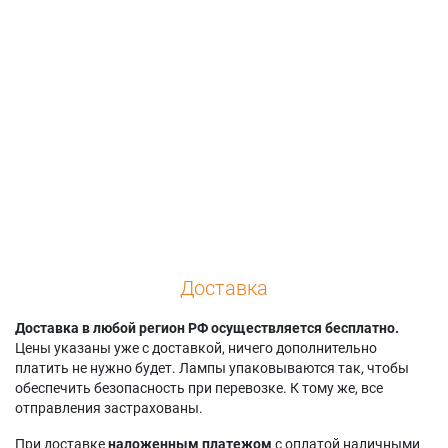
Hitachi CP-HSX8500
Hustem MVP-XG445
Toshiba TLP-X4500J
Hitachi CP-HX6300
Hustem MVP-
Toshiba TLP-
Hitachi CP-HX6500
XG445L
X4500U
Hitachi CP-HX6500A
Hustem MVP-
Viewsonic PJ-1172
Hitachi CP-SX1350
XG465L
Viewsonic PJ1172
Доставка
Доставка в любой регион РФ осуществляется бесплатно.
Цены указаны уже с доставкой, ничего дополнительно
платить не нужно будет. Лампы упаковываются так, чтобы
обеспечить безопасность при перевозке. К тому же, все
отправления застрахованы.
При доставке
наложенным платежом
с оплатой наличными