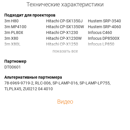
Технические характеристики
Подходит для проекторов
3m H80
Hitachi CP-SX1350J
Hustem SRP-3540
3m MP4100
Hitachi CP-SX1350W
Hustem SRP-4060
3m PL80X
Hitachi CP-X1230
Infocus C460
3m X80
Hitachi CP-X1230W
Infocus DP8500X
3m X80L
Hitachi CP-X1250
Infocus LP850
Ask C440
Hitachi CP-X1250J
Infocus LP860
Ask C450
Hitachi CP-X1250W
Liesegang DV 560
Партномер
Ask C460
Hitachi CP-X1350
FLEX
DT00601
Benq PB9200
Hitachi HCP-7500X
Liesegang DV 880
Benq PE9200
Hitachi HSX8500
Liesegang DV 880
Альтернативные партномера
Boxlight MP-58i
Hustem MVP-4100
FLEX
78-6969-9719-2, RLC-006, SP-LAMP-016, SP-LAMP-LP755,
Dukane Image Pro
Hustem MVP-G50
Liesegang dv560
TLPLX45, ZU0212 04 4010
8940
Hustem MVP-H35
Liesegang DV880
Dukane Image Pro
Hustem MVP-H40
Proxima D6870
Видео
8942
Hustem MVP-H45L
Proxima DP-8500X
Dukane IMAGE PRO
Hustem MVP-P35
Toshiba TDP-
9135
Hustem MVP-P40
SX3500
Elmo EDP-X900
Hustem MVP-X30
Toshiba TLP-SX3500
Elmo EDP-X900S
Hustem MVP-X40
Toshiba TLP-X4500