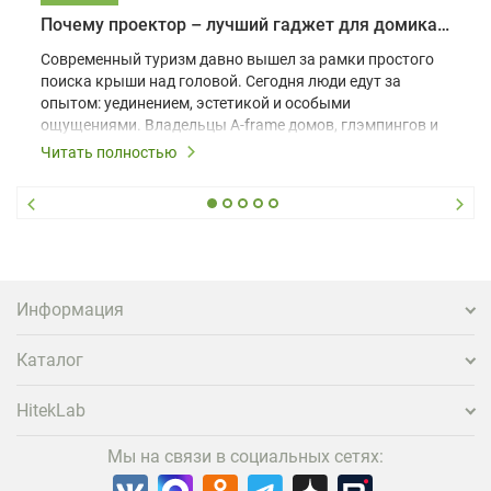
Почему проектор – лучший гаджет для домика в глэмпинге
Современный туризм давно вышел за рамки простого
поиска крыши над головой. Сегодня люди едут за
опытом: уединением, эстетикой и особыми
ощущениями. Владельцы A-frame домов, глэмпингов и
шале понимают, что конкуренция растет, и
Читать полностью
стандартного набора мебели уже недостаточно. Чтобы
гость не просто забронировал жилье, а захотел
вернуться и поделиться впечатлениями в соцсетях,
нужно предложить ему нечто особенное. Одним из
самых эффективных и бюджетных способов стать
заметнее на фоне конкурентов является установка
проектора.
Информация
Каталог
HitekLab
Мы на связи в социальных сетях: