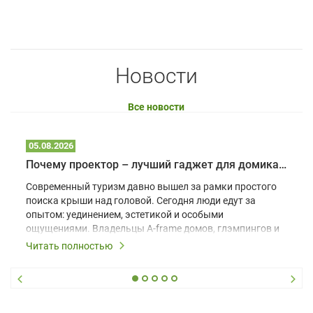
Новости
Все новости
05.08.2026
Почему проектор – лучший гаджет для домика в глэмпинге
Современный туризм давно вышел за рамки простого
поиска крыши над головой. Сегодня люди едут за
опытом: уединением, эстетикой и особыми
ощущениями. Владельцы A-frame домов, глэмпингов и
шале понимают, что конкуренция растет, и
Читать полностью
стандартного набора мебели уже недостаточно. Чтобы
гость не просто забронировал жилье, а захотел
вернуться и поделиться впечатлениями в соцсетях,
нужно предложить ему нечто особенное. Одним из
самых эффективных и бюджетных способов стать