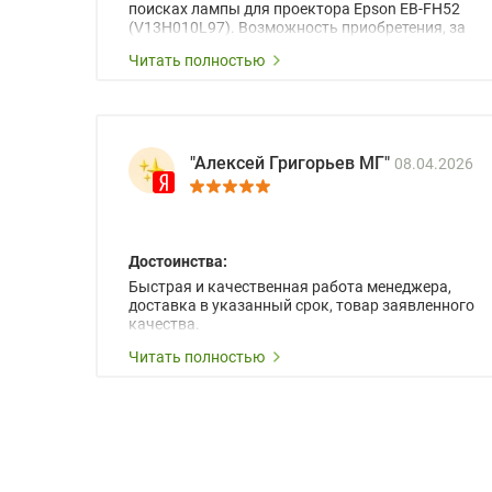
поисках лампы для проектора Epson EB-FH52
(V13H010L97). Возможность приобретения, за
исключением поставщиков на масс-маркете,
Читать полностью
этой лампы была сведена к минимуму, а значит
к увеличению сроку ожидания поставки из-за
границы. Компания Hiteklamp помогла избежать
временные затраты по достаточно
оптимизированной стоимости, чему чрезмерно
благодарны!)))
"Алексей Григорьев МГ"
08.04.2026
Достоинства:
Быстрая и качественная работа менеджера,
доставка в указанный срок, товар заявленного
качества.
Читать полностью