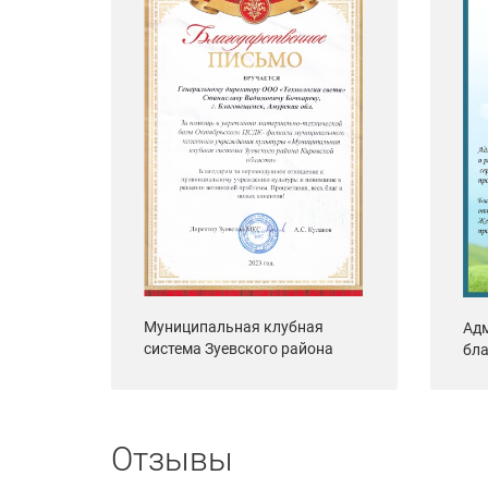
ого
а
Муниципальная клубная
Ад
система Зуевского района
бла
Кировской области
под
сел
"Се
Отзывы