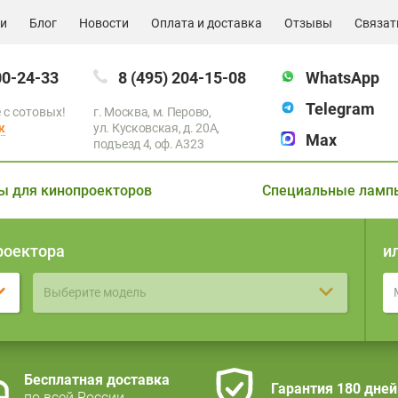
ии
Блог
Новости
Оплата и доставка
Отзывы
Связат
00-24-33
8 (495) 204-15-08
WhatsApp
Telegram
 с сотовых!
г. Москва, м. Перово,
к
ул. Кусковская, д. 20А,
Max
подъезд 4, оф. A323
ы для кинопроекторов
Специальные ламп
роектора
и
Выберите модель
Бесплатная доставка
Гарантия 180 дней
по всей России