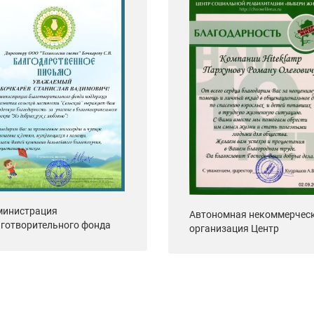
министрация
Автономная некоммерчес
готворительного фонда
организация Центр
держки и развития
социальной реабилитации
ьской местности
«Выбери жизнь»
льский"