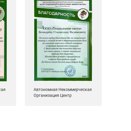
Школа
кая
Автономная Некоммерческая
Организация Центр
социальной реабилитации
"Выбери Жизнь"