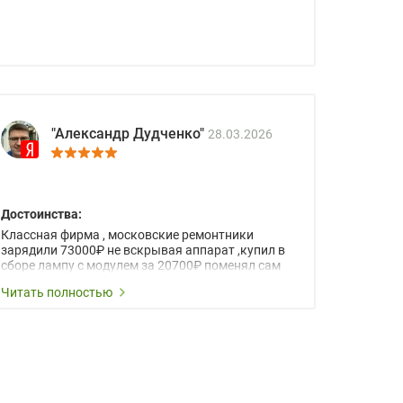
"Александр Дудченко"
28.03.2026
Достоинства:
Классная фирма , московские ремонтники
зарядили 73000₽ не вскрывая аппарат ,купил в
сборе лампу с модулем за 20700₽ поменял сам
при помощи отвертки открутил 3 длинных
Читать полностью
болтика ! Дети в школе - интернат счастливы и
пользуются !