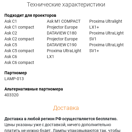
Технические характеристики
Подходит для проекторов
Ask C1
Ask M1 COMPACT
Proxima Ultralight
Ask C1 compact
Projector Europe
LX1+
Ask C2
DATAVIEW C180
Proxima UltraLight
Ask C2 compact
Projector Europe
SV1
Ask C5
DATAVIEW C190
Proxima UltraLight
Ask C5 compact
Proxima UltraLight
SV1+
Ask C6
LX1
Ask C6 compact
Партномер
LAMP-013
Альтернативные партномера
403320
Доставка
Доставка в любой регион РФ осуществляется бесплатно.
Цены указаны уже с доставкой, ничего дополнительно
платить не нужно будет. Лампы упаковываются так, чтобы