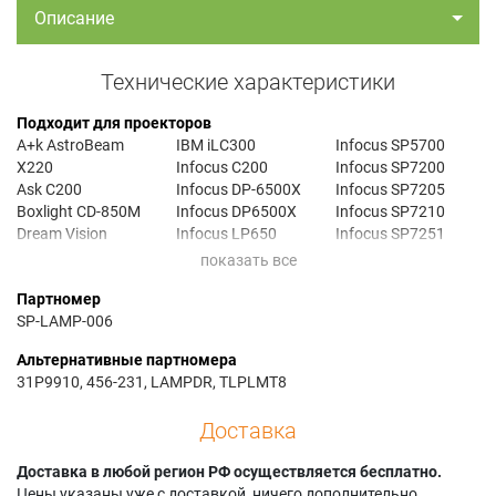
Описание
Технические характеристики
Подходит для проекторов
A+k AstroBeam
IBM iLC300
Infocus SP5700
X220
Infocus C200
Infocus SP7200
Ask C200
Infocus DP-6500X
Infocus SP7205
Boxlight CD-850M
Infocus DP6500X
Infocus SP7210
Dream Vision
Infocus LP650
Infocus SP7251
DREAMWEAVER
Infocus LP7200
Knoll HD177
Dream Vision
Infocus LS5700
Knoll HD272
Партномер
DREAMWEAVER 2
Infocus LS7200
Knoll HD282
SP-LAMP-006
Dream Vision
Infocus LS7205
Knoll HD284
DREAMWEAVER 3
Infocus LS7210
Proxima DP-6500X
Альтернативные партномера
Dream Vision
Infocus ScreenPlay
Ta 380
31P9910, 456-231, LAMPDR, TLPLMT8
DREAMWEAVER 3+
5700
Ta 580RF
Dream Vision
Infocus ScreenPlay
Toshiba TDP-M8U
Доставка
DREAMWEAVER
7200
Toshiba TDP-MT8
PLUS
Infocus ScreenPlay
Toshiba TDP-MT800
Доставка в любой регион РФ осуществляется бесплатно.
Dukane Image Pro
7205
Toshiba TDP-MT8J
Цены указаны уже с доставкой, ничего дополнительно