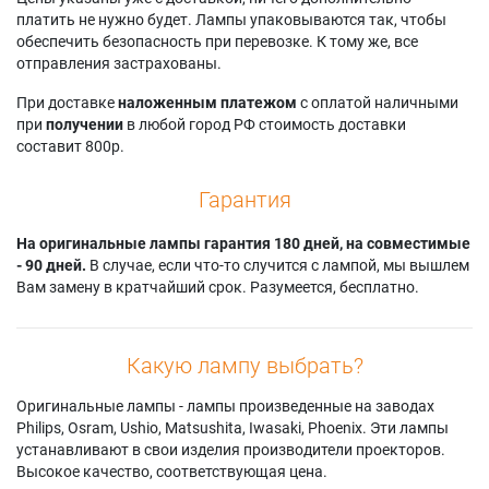
8757
Infocus ScreenPlay
Toshiba TDP-MT8U
платить не нужно будет. Лампы упаковываются так, чтобы
Geha COMPACT 290
7210
обеспечить безопасность при перевозке. К тому же, все
отправления застрахованы.
При доставке
наложенным платежом
с оплатой наличными
при
получении
в любой город РФ стоимость доставки
составит 800р.
Гарантия
На оригинальные лампы гарантия 180 дней, на совместимые
- 90 дней.
В случае, если что-то случится с лампой, мы вышлем
Вам замену в кратчайший срок. Разумеется, бесплатно.
Какую лампу выбрать?
Оригинальные лампы - лампы произведенные на заводах
Philips, Osram, Ushio, Matsushita, Iwasaki, Phoenix. Эти лампы
устанавливают в свои изделия производители проекторов.
Высокое качество, соответствующая цена.