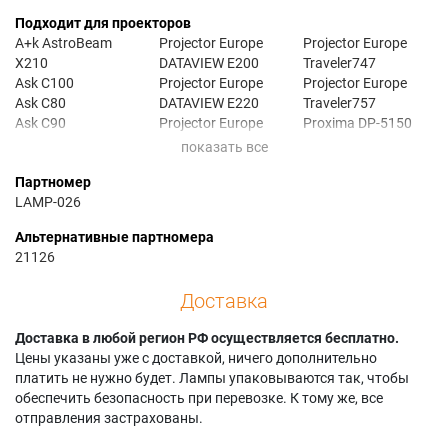
Подходит для проекторов
A+k AstroBeam
Projector Europe
Projector Europe
X210
DATAVIEW E200
Traveler747
Ask C100
Projector Europe
Projector Europe
Ask C80
DATAVIEW E220
Traveler757
Ask C90
Projector Europe
Proxima DP-5150
Geha compact 110
TRAVELER 747
Proxima DP-6100
Geha compact 210
Projector Europe
Proxima DP-6150
Партномер
Geha compact 211
TRAVELER 757
Yokogawa D1500X
LAMP-026
Альтернативные партномера
21126
Доставка
Доставка в любой регион РФ осуществляется бесплатно.
Цены указаны уже с доставкой, ничего дополнительно
платить не нужно будет. Лампы упаковываются так, чтобы
обеспечить безопасность при перевозке. К тому же, все
отправления застрахованы.