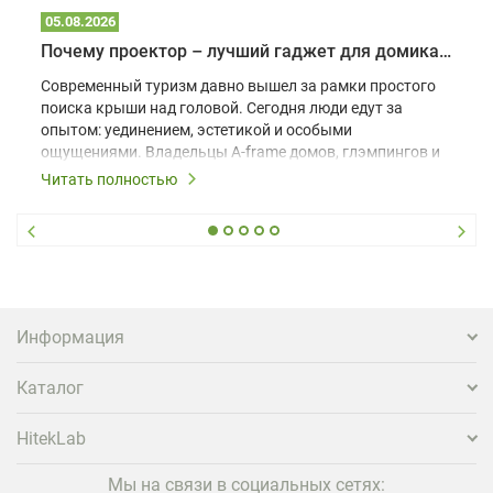
05.08.2026
Почему проектор – лучший гаджет для домика в глэмпинге
Современный туризм давно вышел за рамки простого
поиска крыши над головой. Сегодня люди едут за
опытом: уединением, эстетикой и особыми
ощущениями. Владельцы A-frame домов, глэмпингов и
шале понимают, что конкуренция растет, и
Читать полностью
стандартного набора мебели уже недостаточно. Чтобы
гость не просто забронировал жилье, а захотел
вернуться и поделиться впечатлениями в соцсетях,
нужно предложить ему нечто особенное. Одним из
самых эффективных и бюджетных способов стать
заметнее на фоне конкурентов является установка
проектора.
Информация
Каталог
HitekLab
Мы на связи в социальных сетях: