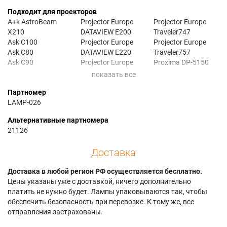
Подходит для проекторов
A+k AstroBeam
Projector Europe
Projector Europe
X210
DATAVIEW E200
Traveler747
Ask C100
Projector Europe
Projector Europe
Ask C80
DATAVIEW E220
Traveler757
Ask C90
Projector Europe
Proxima DP-5150
Geha compact 110
TRAVELER 747
Proxima DP-6100
Geha compact 210
Projector Europe
Proxima DP-6150
Партномер
Geha compact 211
TRAVELER 757
Yokogawa D1500X
LAMP-026
Альтернативные партномера
21126
Доставка
Доставка в любой регион РФ осуществляется бесплатно.
Цены указаны уже с доставкой, ничего дополнительно
платить не нужно будет. Лампы упаковываются так, чтобы
обеспечить безопасность при перевозке. К тому же, все
отправления застрахованы.