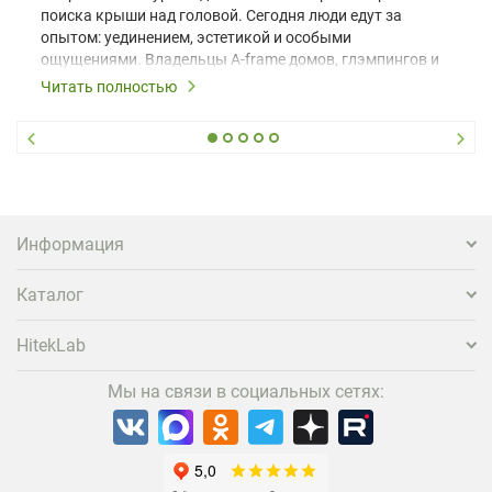
поиска крыши над головой. Сегодня люди едут за
опытом: уединением, эстетикой и особыми
ощущениями. Владельцы A-frame домов, глэмпингов и
шале понимают, что конкуренция растет, и
Читать полностью
стандартного набора мебели уже недостаточно. Чтобы
гость не просто забронировал жилье, а захотел
вернуться и поделиться впечатлениями в соцсетях,
нужно предложить ему нечто особенное. Одним из
самых эффективных и бюджетных способов стать
заметнее на фоне конкурентов является установка
проектора.
Информация
Каталог
HitekLab
Мы на связи в социальных сетях: