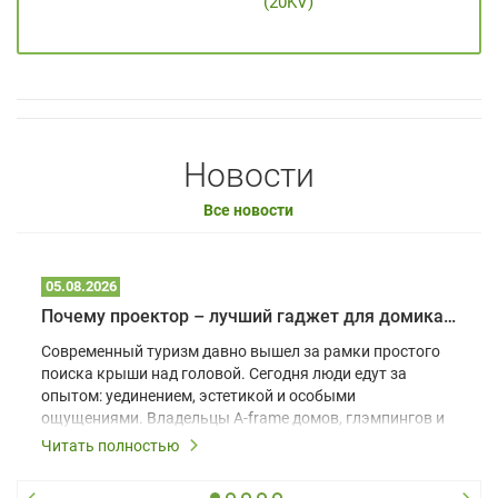
(20KV)
Новости
Все новости
05.08.2026
Почему проектор – лучший гаджет для домика в глэмпинге
Современный туризм давно вышел за рамки простого
поиска крыши над головой. Сегодня люди едут за
опытом: уединением, эстетикой и особыми
ощущениями. Владельцы A-frame домов, глэмпингов и
шале понимают, что конкуренция растет, и
Читать полностью
стандартного набора мебели уже недостаточно. Чтобы
гость не просто забронировал жилье, а захотел