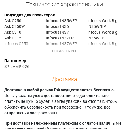
Технические характеристики
Подходит для проекторов
Ask C250
Infocus IN35WEP
Infocus Work Big
Ask C250W
Infocus IN36
IN35W/EP
Ask C310
Infocus IN37
Infocus Work Big
Ask C315
Infocus IN37EP
IN35WEP
Infocus C250
Infocus IN37WEP
Infocus Work Big
Infocus C250W
Infocus IN65W
IN36
Infocus C310
Infocus IN67
Infocus Work Big
Партномер
Infocus C315
Infocus LPX8
IN37
SP-LAMP-026
Infocus IN35
Infocus Work Big
Infocus X30
Infocus IN35EP
IN35EP
Infocus X8
Доставка
Infocus IN35W
Доставка в любой регион РФ осуществляется бесплатно.
Цены указаны уже с доставкой, ничего дополнительно
платить не нужно будет. Лампы упаковываются так, чтобы
обеспечить безопасность при перевозке. К тому же, все
отправления застрахованы.
При доставке
наложенным платежом
с оплатой наличными
при
получении
в любой город РФ стоимость доставки