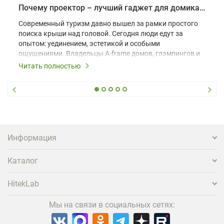
Почему проектор – лучший гаджет для домика в глэмпинге
Современный туризм давно вышел за рамки простого
поиска крыши над головой. Сегодня люди едут за
опытом: уединением, эстетикой и особыми
ощущениями. Владельцы A-frame домов, глэмпингов и
шале понимают, что конкуренция растет, и
Читать полностью
стандартного набора мебели уже недостаточно. Чтобы
гость не просто забронировал жилье, а захотел
вернуться и поделиться впечатлениями в соцсетях,
нужно предложить ему нечто особенное. Одним из
самых эффективных и бюджетных способов стать
заметнее на фоне конкурентов является установка
проектора.
Информация
Каталог
HitekLab
Мы на связи в социальных сетях: