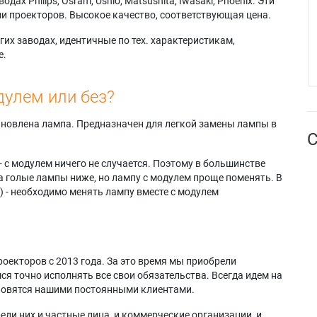
х Philips, Osram, Ushio, Matsushita, Iwasaki, Phoenix. Эти
и проекторов. Высокое качество, соответствующая цена.
их заводах, идентичные по тех. характеристикам,
е.
дулем или без?
тановлена лампа. Предназначен для легкой замены лампы в
С
- с модулем ничего не случается. Поэтому в большинстве
а голые лампы ниже, но лампу с модулем проще поменять. В
) - необходимо менять лампу вместе с модулем
оекторов с 2013 года. За это время мы приобрели
я точно исполнять все свои обязательства. Всегда идем на
ановятся нашими постоянными клиентами.
еди них и частные лица, и коммерческие организации, и