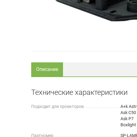
Описание
Технические характеристики
Подходит для проекторов
A+k Ast
Ask C50
Ask P7
Boxligh
Партномер
SP-LAM