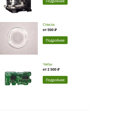
SERGEY FOURSOV,
24.04.2026
Подробнее
оптимизированной стоимости, чему
чрезмерно благодарны!)))
Достоинства:
Стекла
от 500 ₽
широкий ассортимент ламп, как оригиналов,
так и аналогов.Быстрое оформление и
передача в доставку, приемлемые цены. Мне
Подробнее
понравилось.
Читать полностью
Чипы
Mr.Candy,
16.04.2026
от 2 500 ₽
Подробнее
Достоинства:
очень понравилось , сервис ,качество ,цена