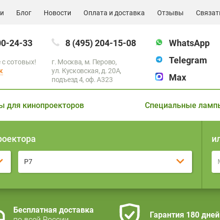
ии
Блог
Новости
Оплата и доставка
Отзывы
Связат
00-24-33
8 (495) 204-15-08
WhatsApp
Telegram
 с сотовых!
г. Москва, м. Перово,
к
ул. Кусковская, д. 20А,
Max
подъезд 4, оф. A323
ы для кинопроекторов
Специальные ламп
роектора
и
P7
Бесплатная доставка
Гарантия 180 дней
по всей России