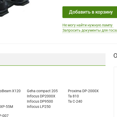
Добавить в корзину
Не могу найти нужную лампу
Запросить документы для госз
О
roBeam X120
Geha compact 205
Proxima DP-2000X
Infocus DP2000X
Ta 810
Infocus DP9500
Ta C-240
t XP-55M
Infocus LP250
P-007