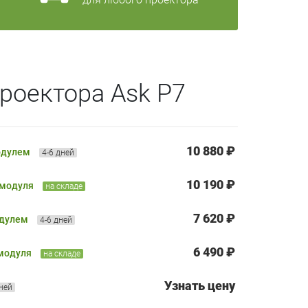
роектора Ask P7
10 880 ₽
одулем
4-6 дней
10 190 ₽
 модуля
на складе
7 620 ₽
одулем
4-6 дней
6 490 ₽
 модуля
на складе
Узнать цену
дней