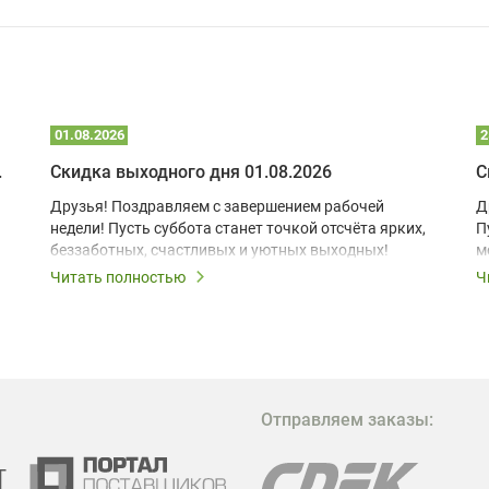
01.08.2026
2
 глэмпинге
Скидка выходного дня 01.08.2026
С
Друзья! Поздравляем с завершением рабочей
Д
недели! Пусть суббота станет точкой отсчёта ярких,
П
беззаботных, счастливых и уютных выходных!
м
з
Читать полностью
Ч
В
в
в
М
Отправляем заказы:
м
Г