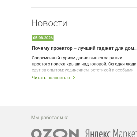
Новости
05.08.2026
Почему проектор – лучший гаджет для домика в
одарят
Современный туризм давно вышел за рамки
х
простого поиска крыши над головой. Сегодня люди
едут за опытом: уединением, эстетикой и особыми
ощущениями. Владельцы A-frame домов,
Читать полностью
!
глэмпингов и шале понимают, что конкуренция
растет, и стандартного набора мебели уже
, на
недостаточно. Чтобы гость не просто
забронировал жилье, а захотел вернуться и
поделиться впечатлениями в соцсетях, нужно
предложить ему нечто особенное. Одним из самых
Мы работаем с:
эффективных и бюджетных способов стать
заметнее на фоне конкурентов является установка
проектора.