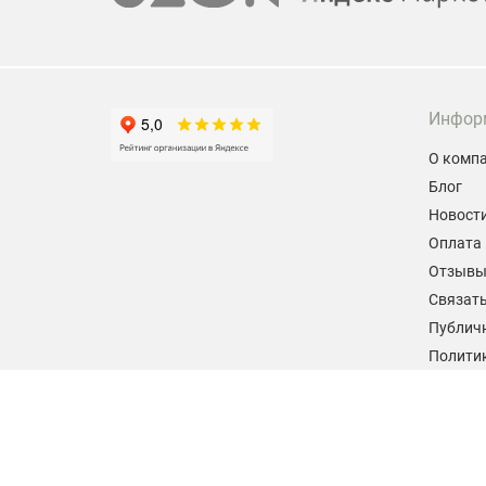
Инфор
О комп
Блог
Новост
Оплата 
Отзыв
Связать
Публич
Политик
персон
Согласи
данных
2026 © hiteklab.ru