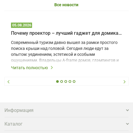
Все новости
05.08.2026
Почему проектор – лучший гаджет для домика в глэмпинге
Современный туризм давно вышел за рамки простого
поиска крыши над головой. Сегодня люди едут за
опытом: уединением, эстетикой и особыми
ощущениями. Владельцы A-frame домов, глэмпингов и
шале понимают, что конкуренция растет, и
Читать полностью
стандартного набора мебели уже недостаточно. Чтобы
гость не просто забронировал жилье, а захотел
вернуться и поделиться впечатлениями в соцсетях,
нужно предложить ему нечто особенное. Одним из
самых эффективных и бюджетных способов стать
заметнее на фоне конкурентов является установка
проектора.
Информация
Каталог