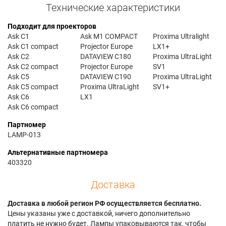
Технические характеристики
Подходит для проекторов
Ask C1
Ask M1 COMPACT
Proxima Ultralight
Ask C1 compact
Projector Europe
LX1+
Ask C2
DATAVIEW C180
Proxima UltraLight
Ask C2 compact
Projector Europe
SV1
Ask C5
DATAVIEW C190
Proxima UltraLight
Ask C5 compact
Proxima UltraLight
SV1+
Ask C6
LX1
Ask C6 compact
Партномер
LAMP-013
Альтернативные партномера
403320
Доставка
Доставка в любой регион РФ осуществляется бесплатно.
Цены указаны уже с доставкой, ничего дополнительно
платить не нужно будет. Лампы упаковываются так, чтобы