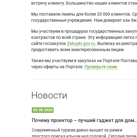
встречу клиенту. Большинство наших клиентов ст
Мы поставили лампы для более 20 000 клиентов. Ср
государственные учреждения. Нам доверяет как биз
Мы участвуем в процедурах государственных закуп
контрактов по всей стране. Эту информацию легко 
сайте госзакупок
Zakupki.gov.ru.
Выписку из реестр
предоставить всем заинтересованным лицам.
Также мы участвуем в закупках на Портале Постав
через оферты на Портале.
Проверьте сами.
Новости
05.08.2026
Почему проектор – лучший гаджет для домика в
одарят
Современный туризм давно вышел за рамки
х
простого поиска крыши над головой. Сегодня люди