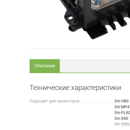
Описание
Технические характеристики
Подходит для проекторов
3m H80
3m MP4
3m PL8
3m X80
3m X80
Ask C44