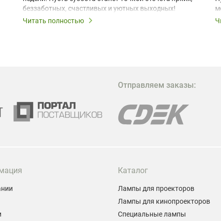
беззаботных, счастливых и уютных выходных!
м
з
Читать полностью
Ч
В
в
в
М
Отправляем заказы:
м
Г
мация
Каталог
ании
Лампы для проекторов
Лампы для кинопроекторов
и
Специальные лампы