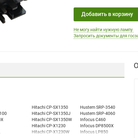
Добавить в корзину
Не могу найти нужную лампу
Запросить документы для госз
О
Hitachi CP-SX1350
Hustem SRP-3540
100
Hitachi CP-SX1350J
Hustem SRP-4060
0X
Hitachi CP-SX1350W
Infocus C460
Hitachi CP-X1230
Infocus DP8500X
L
Hitachi CP-X1230W
Infocus LP850
0
Hitachi CP-X1250
Infocus LP860