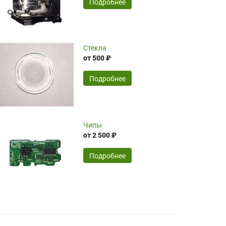
SERGEY FOURSOV,
24.04.2026
Подробнее
оптимизированной стоимости, чему
чрезмерно благодарны!)))
Достоинства:
Стекла
от 500 ₽
широкий ассортимент ламп, как оригиналов,
так и аналогов.Быстрое оформление и
передача в доставку, приемлемые цены. Мне
Подробнее
понравилось.
Читать полностью
Чипы
Mr.Candy,
16.04.2026
от 2 500 ₽
Подробнее
Достоинства:
очень понравилось , сервис ,качество ,цена