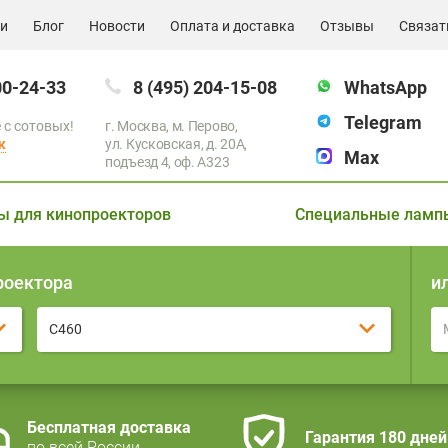
ии
Блог
Новости
Оплата и доставка
Отзывы
Связат
00-24-33
8 (495) 204-15-08
WhatsApp
Telegram
 с сотовых!
г. Москва, м. Перово,
к
ул. Кусковская, д. 20А,
Max
подъезд 4, оф. A323
ы для кинопроекторов
Специальные ламп
роектора
и
C460
Бесплатная доставка
Гарантия 180 дней
по всей России