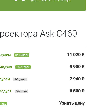
роектора Ask C460
11 020 ₽
одулем
на складе
9 900 ₽
 модуля
на складе
7 940 ₽
одулем
4-6 дней
6 500 ₽
 модуля
4-6 дней
Узнать цену
кладе