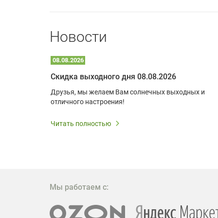
Новости
08.08.2026
Optoma W309ST: идеальное решение для малых пространств и учебных классов
Скидка выходного дня 08.08.2026
удь то
Друзья, мы желаем Вам солнечных выходных и
ли
отличного настроения!
дования
 важным.
Читать полностью
W309ST
то
 которое
ажение
Мы работаем с: