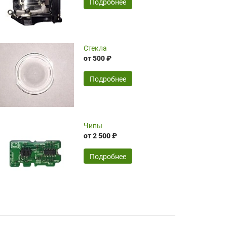
SERGEY FOURSOV,
24.04.2026
Подробнее
оптимизированной стоимости, чему
чрезмерно благодарны!)))
Достоинства:
Стекла
от 500 ₽
широкий ассортимент ламп, как оригиналов,
так и аналогов.Быстрое оформление и
передача в доставку, приемлемые цены. Мне
Подробнее
понравилось.
Читать полностью
Чипы
Mr.Candy,
16.04.2026
от 2 500 ₽
Подробнее
Достоинства:
очень понравилось , сервис ,качество ,цена