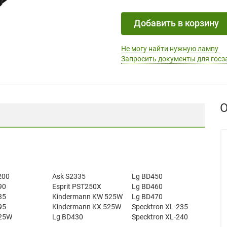
Добавить в корзину
Не могу найти нужную лампу
Запросить документы для госз
О
200
Ask S2335
Lg BD450
90
Esprit PST250X
Lg BD460
35
Kindermann KW 525W
Lg BD470
95
Kindermann KX 525W
Specktron XL-235
325W
Lg BD430
Specktron XL-240