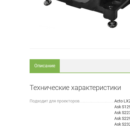
Описание
Технические характеристики
Подходит для проекторов
Acto LX
Ask S12
Ask S22
Ask S22
Ask S2