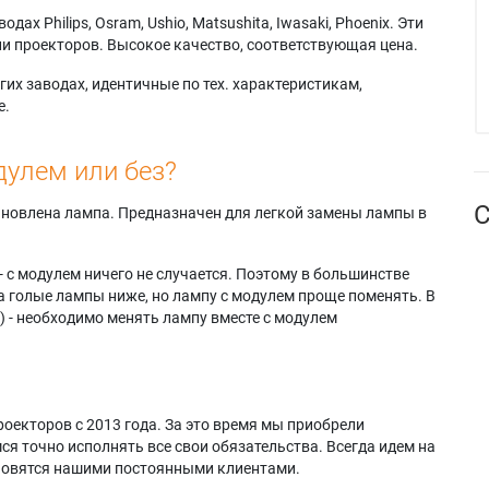
х Philips, Osram, Ushio, Matsushita, Iwasaki, Phoenix. Эти
и проекторов. Высокое качество, соответствующая цена.
их заводах, идентичные по тех. характеристикам,
е.
дулем или без?
С
тановлена лампа. Предназначен для легкой замены лампы в
- с модулем ничего не случается. Поэтому в большинстве
а голые лампы ниже, но лампу с модулем проще поменять. В
) - необходимо менять лампу вместе с модулем
оекторов с 2013 года. За это время мы приобрели
я точно исполнять все свои обязательства. Всегда идем на
ановятся нашими постоянными клиентами.