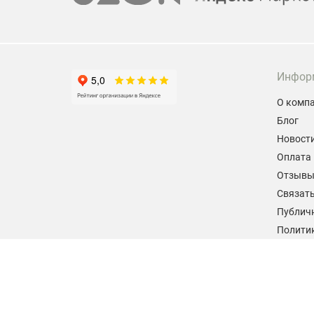
Инфор
О комп
Блог
Новост
Оплата 
Отзыв
Связать
Публич
Политик
персон
Согласи
данных
2026 © hiteklab.ru