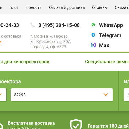
ии
Блог
Новости
Оплата и доставка
Отзывы
Связат
00-24-33
8 (495) 204-15-08
WhatsApp
Telegram
 с сотовых!
г. Москва, м. Перово,
к
ул. Кусковская, д. 20А,
Max
подъезд 4, оф. A323
ы для кинопроекторов
Специальные ламп
роектора
и
S2295
Бесплатная доставка
Гарантия 180 дней
по всей России