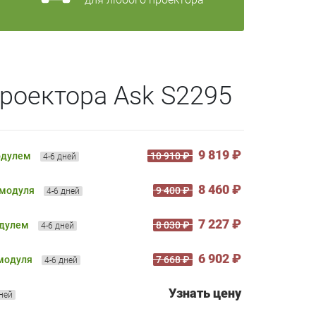
роектора Ask S2295
9 819 ₽
одулем
10 910 ₽
4-6 дней
8 460 ₽
 модуля
9 400 ₽
4-6 дней
7 227 ₽
одулем
8 030 ₽
4-6 дней
6 902 ₽
 модуля
7 668 ₽
4-6 дней
Узнать цену
дней