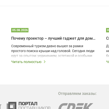
05.08.2026
0
Почему проектор – лучший гаджет для домика в глэмпинге
С
Современный туризм давно вышел за рамки
Д
простого поиска крыши над головой. Сегодня люди
н
едут за опытом: уединением, эстетикой и особыми
б
ощущениями. Владельцы A-frame домов,
Читать полностью
Ч
глэмпингов и шале понимают, что конкуренция
растет, и стандартного набора мебели уже
недостаточно. Чтобы гость не просто
забронировал жилье, а захотел вернуться и
поделиться впечатлениями в соцсетях, нужно
предложить ему нечто особенное. Одним из самых
Отправляем заказы:
эффективных и бюджетных способов стать
заметнее на фоне конкурентов является установка
проектора.