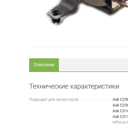
Описание
Технические характеристики
Подходит для проекторов
Ask C25
Ask C2
Ask C31
Ask C31
Infocus
Infocus