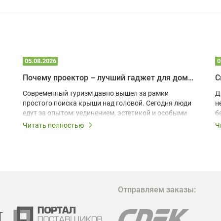
05.08.2026
0
Почему проектор – лучший гаджет для домика в глэмпинге
С
Современный туризм давно вышел за рамки
Д
простого поиска крыши над головой. Сегодня люди
н
едут за опытом: уединением, эстетикой и особыми
б
ощущениями. Владельцы A-frame домов,
Читать полностью
Ч
глэмпингов и шале понимают, что конкуренция
растет, и стандартного набора мебели уже
недостаточно. Чтобы гость не просто
забронировал жилье, а захотел вернуться и
поделиться впечатлениями в соцсетях, нужно
предложить ему нечто особенное. Одним из самых
Отправляем заказы:
эффективных и бюджетных способов стать
заметнее на фоне конкурентов является установка
проектора.