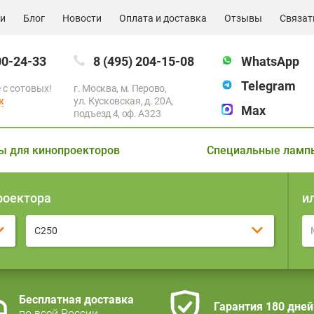
ии
Блог
Новости
Оплата и доставка
Отзывы
Связат
00-24-33
8 (495) 204-15-08
WhatsApp
Telegram
 с сотовых!
г. Москва, м. Перово,
к
ул. Кусковская, д. 20А,
Max
подъезд 4, оф. A323
ы для кинопроекторов
Специальные ламп
роектора
и
C250
Бесплатная доставка
Гарантия 180 дней
по всей России