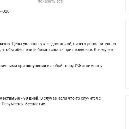
 C310
Infocus IN65W
Infocus Work Big IN36
P-026
 C315
Infocus IN67
Infocus Work Big IN37
IN35
Infocus LPX8
Infocus X30
 IN35EP
Infocus X8
латно.
Цены указаны уже с доставкой, ничего дополнительно
 чтобы обеспечить безопасность при перевозке. К тому же,
аличными при
получении
в любой город РФ стоимость
местимые - 90 дней.
В случае, если что-то случится с
 Разумеется, бесплатно.