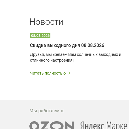
Новости
08.08.2026
Optoma W309ST: идеальное решение для малых пространств и учебных классов
Скидка выходного дня 08.08.2026
удь то
Друзья, мы желаем Вам солнечных выходных и
ли
отличного настроения!
дования
 важным.
Читать полностью
W309ST
то
 которое
ажение
Мы работаем с: