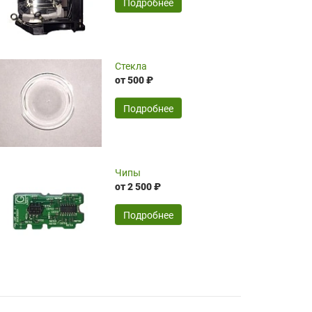
SERGEY FOURSOV,
24.04.2026
Подробнее
оптимизированной стоимости, чему
чрезмерно благодарны!)))
Достоинства:
Стекла
от 500 ₽
широкий ассортимент ламп, как оригиналов,
так и аналогов.Быстрое оформление и
передача в доставку, приемлемые цены. Мне
Подробнее
понравилось.
Читать полностью
Чипы
Mr.Candy,
16.04.2026
от 2 500 ₽
Подробнее
Достоинства:
очень понравилось , сервис ,качество ,цена