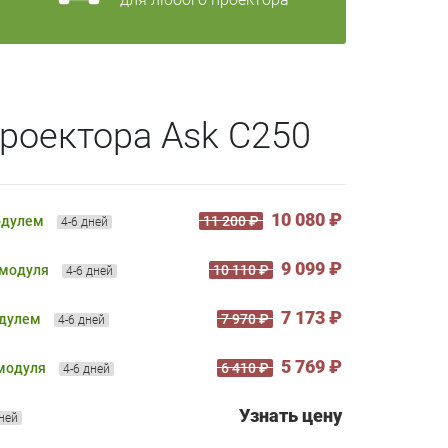
роектора Ask C250
10 080 ₽
одулем
11 200 ₽
4-6 дней
9 099 ₽
 модуля
10 110 ₽
4-6 дней
7 173 ₽
одулем
7 970 ₽
4-6 дней
5 769 ₽
 модуля
6 410 ₽
4-6 дней
Узнать цену
дней