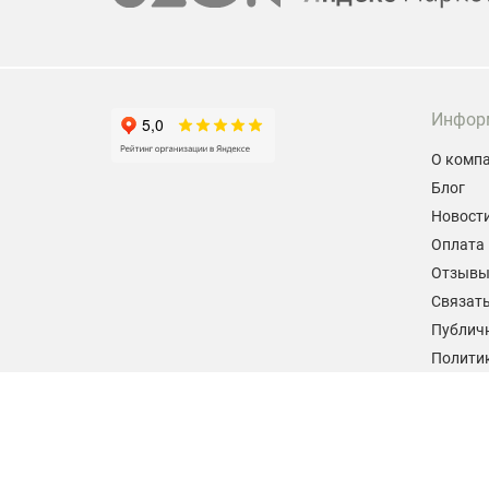
Инфор
О комп
Блог
Новост
Оплата 
Отзыв
Связать
Публич
Политик
персон
Согласи
данных
2026 © hiteklab.ru