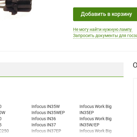
Добавить в корзину
Не могу найти нужную лампу
Запросить документы для госз
О
0
Infocus IN35W
Infocus Work Big
50W
Infocus IN35WEP
IN35EP
0
Infocus IN36
Infocus Work Big
5
Infocus IN37
IN35W/EP
 C250
Infocus IN37EP
Infocus Work Big
 C250W
Infocus IN37WEP
IN35WEP