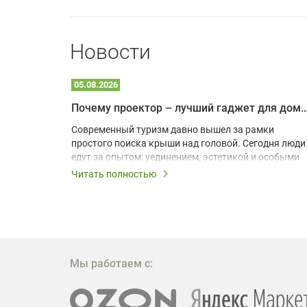
Новости
05.08.2026
Почему проектор – лучший гаджет для домика в
одарят
Современный туризм давно вышел за рамки
х
простого поиска крыши над головой. Сегодня люди
едут за опытом: уединением, эстетикой и особыми
ощущениями. Владельцы A-frame домов,
Читать полностью
!
глэмпингов и шале понимают, что конкуренция
растет, и стандартного набора мебели уже
, на
недостаточно. Чтобы гость не просто
забронировал жилье, а захотел вернуться и
поделиться впечатлениями в соцсетях, нужно
предложить ему нечто особенное. Одним из самых
Мы работаем с:
эффективных и бюджетных способов стать
заметнее на фоне конкурентов является установка
проектора.