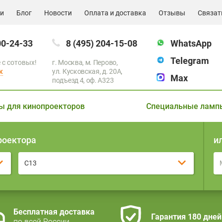
ии
Блог
Новости
Оплата и доставка
Отзывы
Связат
00-24-33
8 (495) 204-15-08
WhatsApp
Telegram
 с сотовых!
г. Москва, м. Перово,
к
ул. Кусковская, д. 20А,
Max
подъезд 4, оф. A323
ы для кинопроекторов
Специальные ламп
роектора
и
C13
Бесплатная доставка
Гарантия 180 дней
по всей России