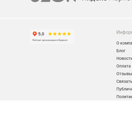
Инфор
О комп
Блог
Новост
Оплата 
Отзыв
Связать
Публич
Политик
персон
Согласи
данных
2026 © hiteklab.ru