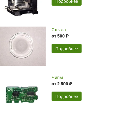
SERGEY FOURSOV,
24.04.2026
Подробнее
оптимизированной стоимости, чему
чрезмерно благодарны!)))
Достоинства:
Стекла
от 500 ₽
широкий ассортимент ламп, как оригиналов,
так и аналогов.Быстрое оформление и
передача в доставку, приемлемые цены. Мне
Подробнее
понравилось.
Читать полностью
Чипы
Mr.Candy,
16.04.2026
от 2 500 ₽
Подробнее
Достоинства:
очень понравилось , сервис ,качество ,цена