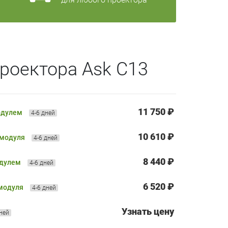
роектора Ask C13
11 750 ₽
одулем
4-6 дней
10 610 ₽
 модуля
4-6 дней
8 440 ₽
одулем
4-6 дней
6 520 ₽
 модуля
4-6 дней
Узнать цену
дней