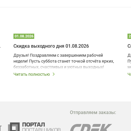
01.08.2026
2
 глэмпинге
Скидка выходного дня 01.08.2026
С
Друзья! Поздравляем с завершением рабочей
Д
недели! Пусть суббота станет точкой отсчёта ярких,
П
беззаботных, счастливых и уютных выходных!
м
з
Читать полностью
Ч
В
в
в
М
Отправляем заказы:
м
Г