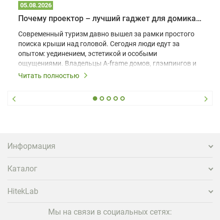
05.08.2026
Почему проектор – лучший гаджет для домика в глэмпинге
Современный туризм давно вышел за рамки простого
поиска крыши над головой. Сегодня люди едут за
опытом: уединением, эстетикой и особыми
ощущениями. Владельцы A-frame домов, глэмпингов и
шале понимают, что конкуренция растет, и
Читать полностью
стандартного набора мебели уже недостаточно. Чтобы
гость не просто забронировал жилье, а захотел
вернуться и поделиться впечатлениями в соцсетях,
нужно предложить ему нечто особенное. Одним из
самых эффективных и бюджетных способов стать
заметнее на фоне конкурентов является установка
проектора.
Информация
Каталог
HitekLab
Мы на связи в социальных сетях: