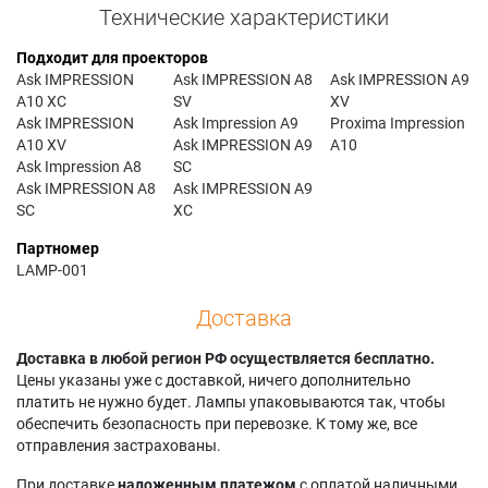
Технические характеристики
Подходит для проекторов
Ask IMPRESSION
Ask IMPRESSION A8
Ask IMPRESSION A9
A10 XC
SV
XV
Ask IMPRESSION
Ask Impression A9
Proxima Impression
A10 XV
Ask IMPRESSION A9
A10
Ask Impression A8
SC
Ask IMPRESSION A8
Ask IMPRESSION A9
SC
XC
Партномер
LAMP-001
Доставка
Доставка в любой регион РФ осуществляется бесплатно.
Цены указаны уже с доставкой, ничего дополнительно
платить не нужно будет. Лампы упаковываются так, чтобы
обеспечить безопасность при перевозке. К тому же, все
отправления застрахованы.
При доставке
наложенным платежом
с оплатой наличными