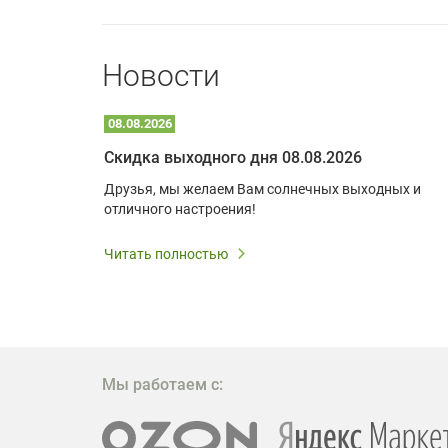
Новости
08.08.2026
Optoma W309ST: идеальное решение для малых пространств и учебных классов
Скидка выходного дня 08.08.2026
удь то
Друзья, мы желаем Вам солнечных выходных и
ли
отличного настроения!
дования
 важным.
Читать полностью
W309ST
то
 которое
ажение
Мы работаем с: