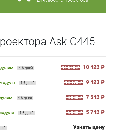
роектора Ask C445
10 422 ₽
одулем
11 580 ₽
4-6 дней
9 423 ₽
 модуля
10 470 ₽
4-6 дней
7 542 ₽
одулем
8 380 ₽
4-6 дней
5 742 ₽
 модуля
6 380 ₽
4-6 дней
Узнать цену
дней