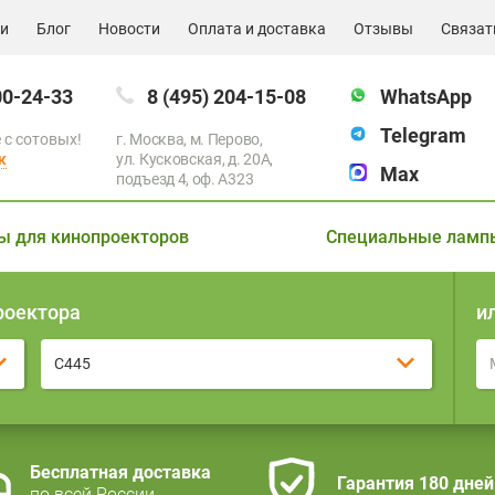
ии
Блог
Новости
Оплата и доставка
Отзывы
Связат
00-24-33
8 (495) 204-15-08
WhatsApp
Telegram
 с сотовых!
г. Москва, м. Перово,
к
ул. Кусковская, д. 20А,
Max
подъезд 4, оф. A323
ы для кинопроекторов
Специальные ламп
роектора
и
C445
Бесплатная доставка
Гарантия 180 дней
по всей России