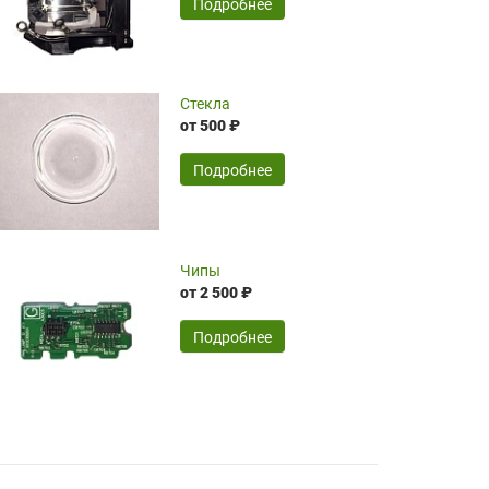
SERGEY FOURSOV,
24.04.2026
Подробнее
оптимизированной стоимости, чему
чрезмерно благодарны!)))
Достоинства:
Стекла
от 500 ₽
широкий ассортимент ламп, как оригиналов,
так и аналогов.Быстрое оформление и
передача в доставку, приемлемые цены. Мне
Подробнее
понравилось.
Читать полностью
Чипы
Mr.Candy,
16.04.2026
от 2 500 ₽
Подробнее
Достоинства:
очень понравилось , сервис ,качество ,цена