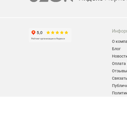
Инфор
О комп
Блог
Новост
Оплата 
Отзыв
Связать
Публич
Политик
персон
Согласи
данных
2026 © hiteklab.ru