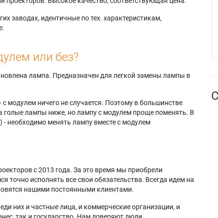
и проекторов. Высокое качество, соответствующая цена.
их заводах, идентичные по тех. характеристикам,
е.
дулем или без?
тановлена лампа. Предназначен для легкой замены лампы в
С
- с модулем ничего не случается. Поэтому в большинстве
а голые лампы ниже, но лампу с модулем проще поменять. В
) - необходимо менять лампу вместе с модулем
оекторов с 2013 года. За это время мы приобрели
я точно исполнять все свои обязательства. Всегда идем на
ановятся нашими постоянными клиентами.
еди них и частные лица, и коммерческие организации, и
нес, так и государство. Нам доверяют люди.