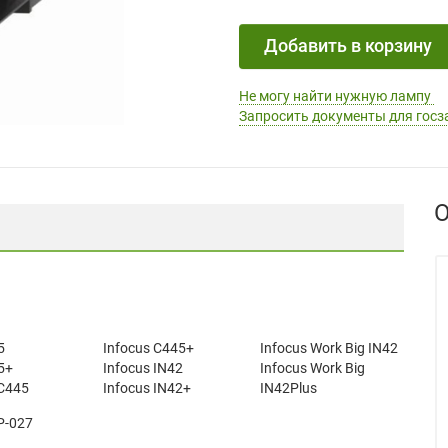
Добавить в корзину
Не могу найти нужную лампу
Запросить документы для госз
О
5
Infocus C445+
Infocus Work Big IN42
5+
Infocus IN42
Infocus Work Big
 C445
Infocus IN42+
IN42Plus
P-027