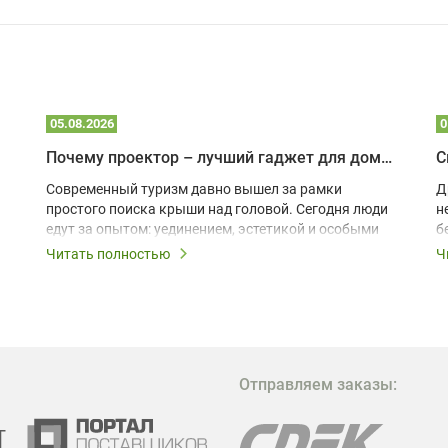
05.08.2026
0
Почему проектор – лучший гаджет для домика в глэмпинге
С
Современный туризм давно вышел за рамки
Д
простого поиска крыши над головой. Сегодня люди
н
едут за опытом: уединением, эстетикой и особыми
б
ощущениями. Владельцы A-frame домов,
Читать полностью
Ч
глэмпингов и шале понимают, что конкуренция
растет, и стандартного набора мебели уже
недостаточно. Чтобы гость не просто
забронировал жилье, а захотел вернуться и
поделиться впечатлениями в соцсетях, нужно
предложить ему нечто особенное. Одним из самых
Отправляем заказы:
эффективных и бюджетных способов стать
заметнее на фоне конкурентов является установка
проектора.