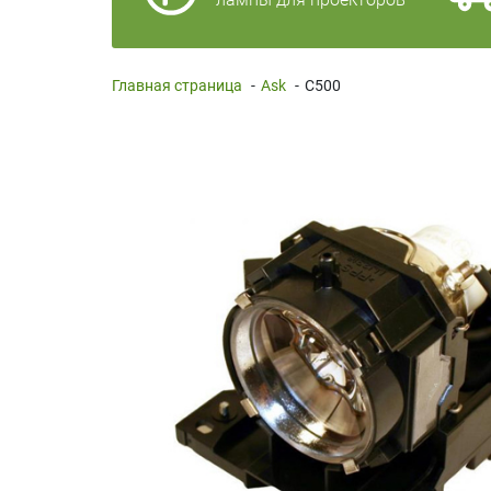
Главная страница
-
Ask
-
C500