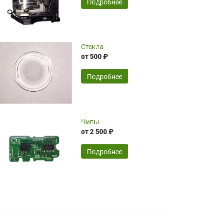
SERGEY FOURSOV,
24.04.2026
Подробнее
оптимизированной стоимости, чему
чрезмерно благодарны!)))
Достоинства:
Стекла
от 500 ₽
широкий ассортимент ламп, как оригиналов,
так и аналогов.Быстрое оформление и
передача в доставку, приемлемые цены. Мне
Подробнее
понравилось.
Читать полностью
Чипы
Mr.Candy,
16.04.2026
от 2 500 ₽
Подробнее
Достоинства:
очень понравилось , сервис ,качество ,цена