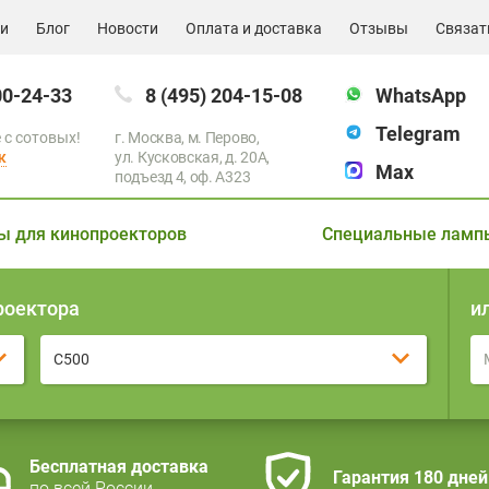
ии
Блог
Новости
Оплата и доставка
Отзывы
Связат
00-24-33
8 (495) 204-15-08
WhatsApp
Telegram
 с сотовых!
г. Москва, м. Перово,
к
ул. Кусковская, д. 20А,
Max
подъезд 4, оф. A323
ы для кинопроекторов
Специальные ламп
роектора
и
C500
Бесплатная доставка
Гарантия 180 дней
по всей России