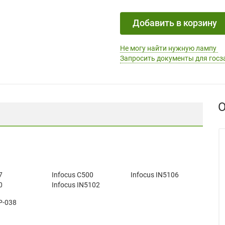
Добавить в корзину
Не могу найти нужную лампу
Запросить документы для госз
О
7
Infocus C500
Infocus IN5106
0
Infocus IN5102
P-038