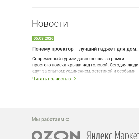
Новости
05.08.2026
Почему проектор – лучший гаджет для домика в
одарят
Современный туризм давно вышел за рамки
х
простого поиска крыши над головой. Сегодня люди
едут за опытом: уединением, эстетикой и особыми
ощущениями. Владельцы A-frame домов,
Читать полностью
!
глэмпингов и шале понимают, что конкуренция
растет, и стандартного набора мебели уже
, на
недостаточно. Чтобы гость не просто
забронировал жилье, а захотел вернуться и
поделиться впечатлениями в соцсетях, нужно
предложить ему нечто особенное. Одним из самых
Мы работаем с:
эффективных и бюджетных способов стать
заметнее на фоне конкурентов является установка
проектора.