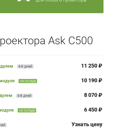
роектора Ask C500
11 250 ₽
одулем
4-6 дней
10 190 ₽
 модуля
на складе
8 070 ₽
одулем
4-6 дней
6 450 ₽
 модуля
на складе
Узнать цену
дней