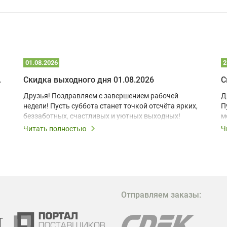
01.08.2026
2
 глэмпинге
Скидка выходного дня 01.08.2026
С
Друзья! Поздравляем с завершением рабочей
Д
недели! Пусть суббота станет точкой отсчёта ярких,
П
беззаботных, счастливых и уютных выходных!
м
з
Читать полностью
Ч
В
в
в
М
Отправляем заказы:
м
Г