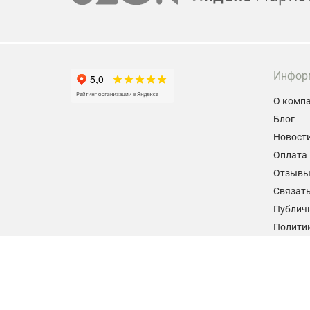
Инфор
О комп
Блог
Новост
Оплата 
Отзыв
Связать
Публич
Политик
персон
Согласи
данных
2026 © hiteklab.ru