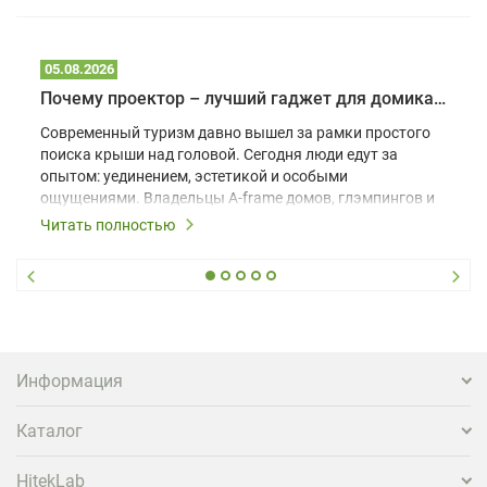
05.08.2026
Почему проектор – лучший гаджет для домика в глэмпинге
Современный туризм давно вышел за рамки простого
поиска крыши над головой. Сегодня люди едут за
опытом: уединением, эстетикой и особыми
ощущениями. Владельцы A-frame домов, глэмпингов и
шале понимают, что конкуренция растет, и
Читать полностью
стандартного набора мебели уже недостаточно. Чтобы
гость не просто забронировал жилье, а захотел
вернуться и поделиться впечатлениями в соцсетях,
нужно предложить ему нечто особенное. Одним из
самых эффективных и бюджетных способов стать
заметнее на фоне конкурентов является установка
проектора.
Информация
Каталог
HitekLab