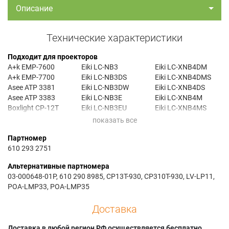
Описание
Технические характеристики
Подходит для проекторов
A+k EMP-7600
Eiki LC-NB3
Eiki LC-XNB4DM
A+k EMP-7700
Eiki LC-NB3DS
Eiki LC-XNB4DMS
Asee ATP 3381
Eiki LC-NB3DW
Eiki LC-XNB4DS
Asee ATP 3383
Eiki LC-NB3E
Eiki LC-XNB4M
Boxlight CP-12T
Eiki LC-NB3EU
Eiki LC-XNB4MS
Boxlight CP-16T
Eiki LC-NB3S
Eiki LC-XNB4S
Boxlight CP-18T
Eiki LC-NB3W
Eiki LC-XNB4SM
Партномер
Boxlight CP-19T
Eiki LC-NB4
Prokia PJ936
610 293 2751
Boxlight CP-300T
Eiki LC-NB4D
Sanyo LP-XU30J
Boxlight CP-305T
Eiki LC-NB4DS
Sanyo PLC-SU30
Альтернативные партномера
Boxlight CP-306T
Eiki LC-NB4M
Sanyo PLC-SU31
03-000648-01P, 610 290 8985, CP13T-930, CP310T-930, LV-LP11,
Boxlight CP-310T
Eiki LC-NB4MS
Sanyo PLC-SU32
POA-LMP33, POA-LMP35
Boxlight CP-315T
Eiki LC-NB4S
Sanyo PLC-SU33
Canon LV-3740
Eiki LC-XNB3
Sanyo PLC-SU35
Доставка
Canon LV-7340
Eiki LC-XNB35
Sanyo PLC-SU37
Canon LV-7345
Eiki LC-XNB3D
Sanyo PLC-SU38
Доставка в любой регион РФ осуществляется бесплатно.