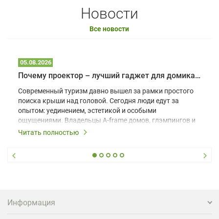
Новости
Все новости
05.08.2026
Почему проектор – лучший гаджет для домика в глэмпинге
Современный туризм давно вышел за рамки простого
поиска крыши над головой. Сегодня люди едут за
опытом: уединением, эстетикой и особыми
ощущениями. Владельцы A-frame домов, глэмпингов и
шале понимают, что конкуренция растет, и
Читать полностью
стандартного набора мебели уже недостаточно. Чтобы
гость не просто забронировал жилье, а захотел
вернуться и поделиться впечатлениями в соцсетях,
нужно предложить ему нечто особенное. Одним из
самых эффективных и бюджетных способов стать
заметнее на фоне конкурентов является установка
проектора.
Информация