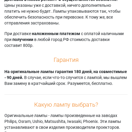
Canon LV-734X
Eiki LC-XNB3DS
Sanyo PLC-XU30
Цены указаны уже с доставкой, ничего дополнительно
Canon LV-7350
Eiki LC-XNB3DW
Sanyo PLC-XU31
платить не нужно будет. Лампы упаковываются так, чтобы
Canon LV-7355
Eiki LC-XNB3S
Sanyo PLC-XU32
обеспечить безопасность при перевозке. К тому же, все
Canon LV-735X
Eiki LC-XNB3W
Sanyo PLC-XU33
отправления застрахованы.
Christie LX20
Eiki LC-XNB4
Sanyo PLC-XU35
Christie Vivid LX20
Eiki LC-XNB45
Sanyo PLC-XU37
При доставке
наложенным платежом
с оплатой наличными
Claxan ACC 31036
Eiki LC-XNB4D
Sanyo PLC-XU38
при
получении
в любой город РФ стоимость доставки
составит 800р.
Гарантия
На оригинальные лампы гарантия 180 дней, на совместимые
- 90 дней.
В случае, если что-то случится с лампой, мы вышлем
Вам замену в кратчайший срок. Разумеется, бесплатно.
Какую лампу выбрать?
Оригинальные лампы - лампы произведенные на заводах
Philips, Osram, Ushio, Matsushita, Iwasaki, Phoenix. Эти лампы
устанавливают в свои изделия производители проекторов.