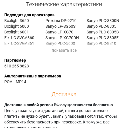
Технические характеристики
Подходит для проекторов
Boxlight 3650
Proxima DP-9210
Sanyo PLC-8800N
Boxlight 6000
Sanyo LP-SG60S
Sanyo PLC-8805
Boxlight 6001
Sanyo LP-XG70
Sanyo PLC-8805B
Eiki LC-SVGA860
Sanyo LP-XG70DH
Sanyo PLC-8805E
Eiki LC-SVGA861
Sanyo PLC-5600
Sanyo PLC-8810
Eiki LC-XGA961
Sanyo PLC-5600D
Sanyo PLC-8810E
Eiki LC-XGA970
Sanyo PLC-5600E
Sanyo PLC-8810N
Партномер
Eiki LC-XGA970U
Sanyo PLC-5600N
Sanyo PLC-8815
610 265 8828
Eiki LC-XGA970UE
Sanyo PLC-5605
Sanyo PLC-8815E
Eiki LC-XGA971
Sanyo PLC-5605B
Sanyo PLC-8815N
Альтернативные партномера
Eiki LC-XGA971E
Sanyo PLC-5605E
Sanyo PLC-XR70
POA-LMP14
Liesegang DV 900A
Sanyo PLC-560E
Sanyo PLC-XR70E
Proxima DP-5900
Sanyo PLC-8800
Sanyo PLC-XR70N
Доставка
Proxima DP-9200
Sanyo PLC-8800E
Доставка в любой регион РФ осуществляется бесплатно.
Цены указаны уже с доставкой, ничего дополнительно
платить не нужно будет. Лампы упаковываются так, чтобы
обеспечить безопасность при перевозке. К тому же, все
отправления застрахованы.