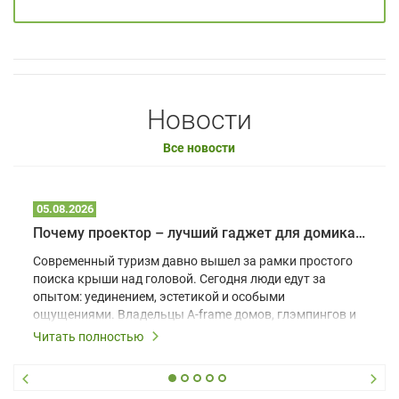
Новости
Все новости
05.08.2026
Почему проектор – лучший гаджет для домика в глэмпинге
Современный туризм давно вышел за рамки простого
поиска крыши над головой. Сегодня люди едут за
опытом: уединением, эстетикой и особыми
ощущениями. Владельцы A-frame домов, глэмпингов и
шале понимают, что конкуренция растет, и
Читать полностью
стандартного набора мебели уже недостаточно. Чтобы
гость не просто забронировал жилье, а захотел
вернуться и поделиться впечатлениями в соцсетях,