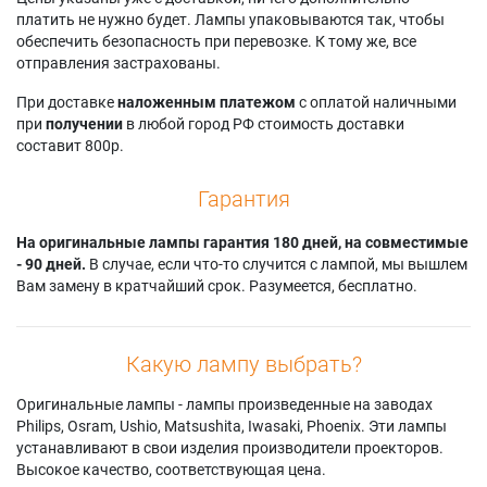
3d Perception SX
Digital Projection
Projectiondesign F1
платить не нужно будет. Лампы упаковываются так, чтобы
15e
iVISION HD7
XGA
обеспечить безопасность при перевозке. К тому же, все
3d Perception SX 15i
Digital Projection
Projectiondesign F1
отправления застрахованы.
3d Perception SX
IVISION SX
XGA-6
25+
Digital Projection
Projectiondesign
При доставке
наложенным платежом
с оплатой наличными
3d Perception SX
iVISION SX PLUS
F1+ SXGA+
при
получении
в любой город РФ стоимость доставки
25+E
Matrix 1500
Projectiondesign
составит 800р.
3d Perception SX
Projectiondesign
F1+ XGA
25+I
ACTION 05 MKII
Projectiondesign
Гарантия
3d Perception SX
Projectiondesign
F1+ XGA WIDE
30e
ACTION 1 MKII
Toshiba F1
3d Perception SX 30i
На оригинальные лампы гарантия 180 дней, на совместимые
Projectiondesign
Toshiba F1+
3d Perception SX 40
- 90 дней.
В случае, если что-то случится с лампой, мы вышлем
ACTION 1 MKIII
Toshiba TDP-F1
3d Perception SX26
Вам замену в кратчайший срок. Разумеется, бесплатно.
Projectiondesign
PLUS
3d Perception X 15e
Action! 05
3d Perception X 15i
Какую лампу выбрать?
Оригинальные лампы - лампы произведенные на заводах
Philips, Osram, Ushio, Matsushita, Iwasaki, Phoenix. Эти лампы
устанавливают в свои изделия производители проекторов.
Высокое качество, соответствующая цена.