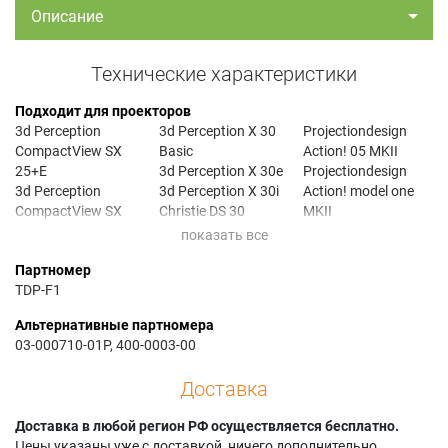
Описание
Технические характеристики
Подходит для проекторов
3d Perception
3d Perception X 30
Projectiondesign
CompactView SX
Basic
Action! 05 MKII
25+E
3d Perception X 30e
Projectiondesign
3d Perception
3d Perception X 30i
Action! model one
CompactView SX
Christie DS 30
MKII
25+I
Christie DS+30/W
Projectiondesign
3d Perception
Christie DS30/W
Action! model one
Партномер
CompactView SX30
Christie MATRIX
MKIII
TDP-F1
Basic
1500
Projectiondesign
3d Perception
Christie VIVID DS30
cineo mk III
Альтернативные партномера
CompactView X30
Christie VIVID
Projectiondesign
03-000710-01P, 400-0003-00
Basic
DS30W
EVO+
3d Perception
Digital Projection
Projectiondesign F1
Доставка
PZ30SX
iVISION HD
SXGA
3d Perception
Digital Projection
Projectiondesign F1
Доставка в любой регион РФ осуществляется бесплатно.
PZ30X
iVISION HD-X
SXGA-6
Цены указаны уже с доставкой, ничего дополнительно