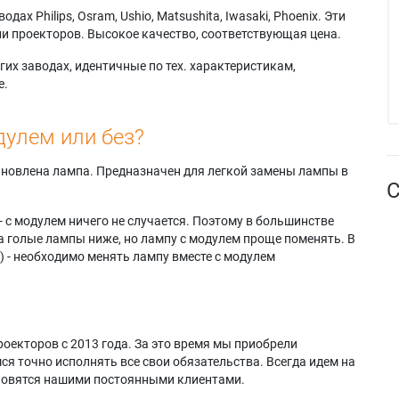
х Philips, Osram, Ushio, Matsushita, Iwasaki, Phoenix. Эти
и проекторов. Высокое качество, соответствующая цена.
их заводах, идентичные по тех. характеристикам,
е.
дулем или без?
тановлена лампа. Предназначен для легкой замены лампы в
С
- с модулем ничего не случается. Поэтому в большинстве
а голые лампы ниже, но лампу с модулем проще поменять. В
) - необходимо менять лампу вместе с модулем
оекторов с 2013 года. За это время мы приобрели
я точно исполнять все свои обязательства. Всегда идем на
ановятся нашими постоянными клиентами.