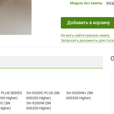
Модуль без лампы
4-6 
Добавить в корзину
Не могу найти нужную лампу
Запросить документы для госз
О
 PLUS SERIES
3m 9200IC PLUS (SN
3m 9200IW+ (SN
200 Higher)
600200 Higher)
600200 Higher)
IC (SN
3m 9200IW (SN
Higher)
600200 Higher)