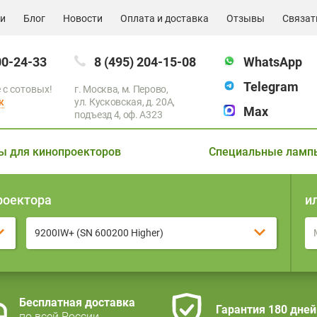
ии
Блог
Новости
Оплата и доставка
Отзывы
Связат
00-24-33
8 (495) 204-15-08
WhatsApp
Telegram
 с сотовых!
г. Москва, м. Перово,
к
ул. Кусковская, д. 20А,
Max
подъезд 4, оф. A323
ы для кинопроекторов
Специальные ламп
роектора
и
9200IW+ (SN 600200 Higher)
Бесплатная доставка
Гарантия 180 дней
по всей России