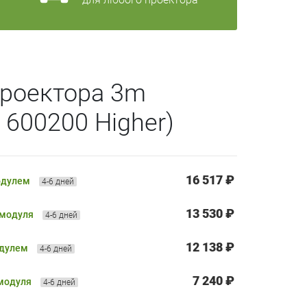
проектора 3m
 600200 Higher)
16 517 ₽
одулем
4-6 дней
13 530 ₽
 модуля
4-6 дней
12 138 ₽
одулем
4-6 дней
7 240 ₽
 модуля
4-6 дней