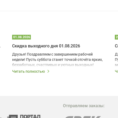
01.08.2026
2
 глэмпинге
Скидка выходного дня 01.08.2026
С
Друзья! Поздравляем с завершением рабочей
Д
недели! Пусть суббота станет точкой отсчёта ярких,
П
беззаботных, счастливых и уютных выходных!
м
з
Читать полностью
Ч
В
в
в
М
Отправляем заказы:
м
Г