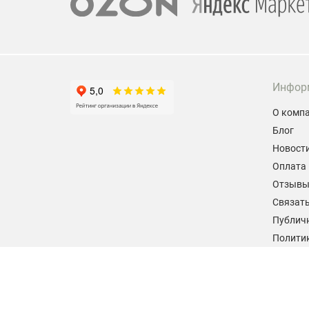
Инфор
О комп
Блог
Новост
Оплата 
Отзыв
Связать
Публич
Политик
персон
Согласи
данных