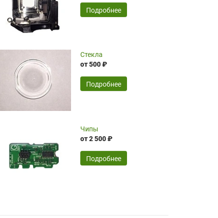
временные затраты по достаточно
SERGEY FOURSOV,
24.04.2026
Подробнее
оптимизированной стоимости, чему
чрезмерно благодарны!)))
Достоинства:
Стекла
от 500 ₽
широкий ассортимент ламп, как оригиналов,
так и аналогов.Быстрое оформление и
передача в доставку, приемлемые цены. Мне
Подробнее
понравилось.
Читать полностью
Чипы
Mr.Candy,
16.04.2026
от 2 500 ₽
Подробнее
Достоинства:
очень понравилось , сервис ,качество ,цена