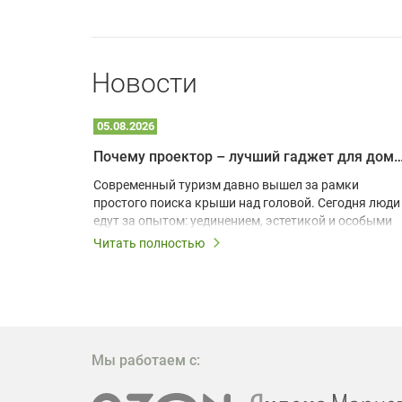
Новости
05.08.2026
Почему проектор – лучший гаджет для домика в
одарят
Современный туризм давно вышел за рамки
х
простого поиска крыши над головой. Сегодня люди
едут за опытом: уединением, эстетикой и особыми
ощущениями. Владельцы A-frame домов,
Читать полностью
!
глэмпингов и шале понимают, что конкуренция
растет, и стандартного набора мебели уже
, на
недостаточно. Чтобы гость не просто
забронировал жилье, а захотел вернуться и
поделиться впечатлениями в соцсетях, нужно
предложить ему нечто особенное. Одним из самых
Мы работаем с:
эффективных и бюджетных способов стать
заметнее на фоне конкурентов является установка
проектора.