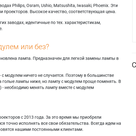
х Philips, Osram, Ushio, Matsushita, Iwasaki, Phoenix. Эти
и проекторов. Высокое качество, соответствующая цена.
их заводах, идентичные по тех. характеристикам,
е.
дулем или без?
тановлена лампа. Предназначен для легкой замены лампы в
С
- с модулем ничего не случается. Поэтому в большинстве
а голые лампы ниже, но лампу с модулем проще поменять. В
) - необходимо менять лампу вместе с модулем
оекторов с 2013 года. За это время мы приобрели
я точно исполнять все свои обязательства. Всегда идем на
ановятся нашими постоянными клиентами.