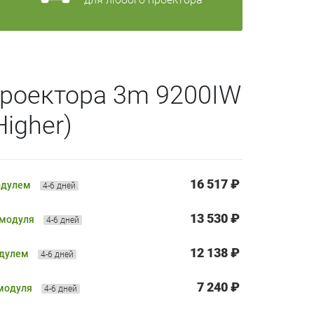
проектора 3m 9200IW
igher)
16 517 ₽
одулем
4-6 дней
13 530 ₽
 модуля
4-6 дней
12 138 ₽
одулем
4-6 дней
7 240 ₽
 модуля
4-6 дней