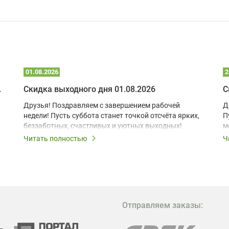
01.08.2026
2
 глэмпинге
Скидка выходного дня 01.08.2026
С
Друзья! Поздравляем с завершением рабочей
Д
недели! Пусть суббота станет точкой отсчёта ярких,
П
беззаботных, счастливых и уютных выходных!
м
з
Читать полностью
Ч
В
в
в
М
Отправляем заказы:
м
Г