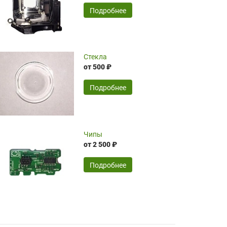
временные затраты по достаточно
SERGEY FOURSOV,
24.04.2026
Подробнее
оптимизированной стоимости, чему
чрезмерно благодарны!)))
Достоинства:
Стекла
от 500 ₽
широкий ассортимент ламп, как оригиналов,
так и аналогов.Быстрое оформление и
передача в доставку, приемлемые цены. Мне
Подробнее
понравилось.
Читать полностью
Чипы
Mr.Candy,
16.04.2026
от 2 500 ₽
Подробнее
Достоинства:
очень понравилось , сервис ,качество ,цена