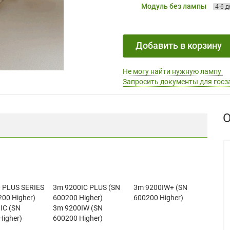
Модуль без лампы
4-6 
Добавить в корзину
Не могу найти нужную лампу
Запросить документы для госз
О
 PLUS SERIES
3m 9200IC PLUS (SN
3m 9200IW+ (SN
200 Higher)
600200 Higher)
600200 Higher)
IC (SN
3m 9200IW (SN
Higher)
600200 Higher)