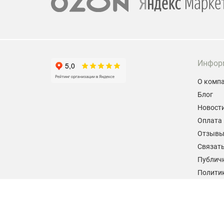
Инфор
О комп
Блог
Новост
Оплата 
Отзыв
Связать
Публич
Политик
персон
Согласи
данных