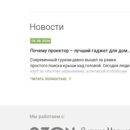
Новости
05.08.2026
Почему проектор – лучший гаджет для домика в
одарят
Современный туризм давно вышел за рамки
х
простого поиска крыши над головой. Сегодня люди
едут за опытом: уединением, эстетикой и особыми
ощущениями. Владельцы A-frame домов,
Читать полностью
!
глэмпингов и шале понимают, что конкуренция
растет, и стандартного набора мебели уже
, на
недостаточно. Чтобы гость не просто
забронировал жилье, а захотел вернуться и
поделиться впечатлениями в соцсетях, нужно
предложить ему нечто особенное. Одним из самых
Мы работаем с:
эффективных и бюджетных способов стать
заметнее на фоне конкурентов является установка
проектора.