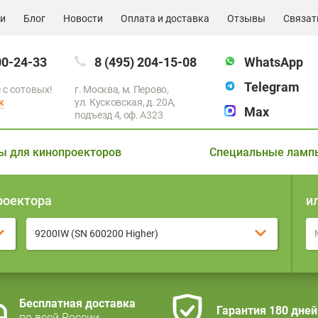
ии
Блог
Новости
Оплата и доставка
Отзывы
Связат
00-24-33
8 (495) 204-15-08
WhatsApp
Telegram
 с сотовых!
г. Москва, м. Перово,
к
ул. Кусковская, д. 20А,
Max
подъезд 4, оф. A323
ы для кинопроекторов
Специальные ламп
роектора
и
9200IW (SN 600200 Higher)
Бесплатная доставка
Гарантия 180 дней
по всей России