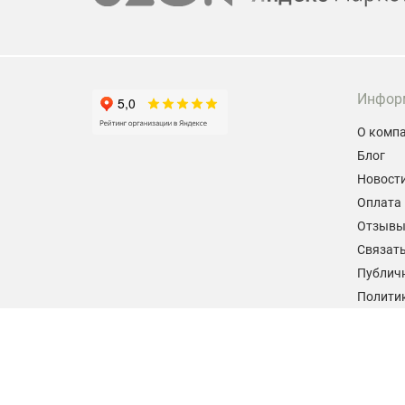
Инфор
О комп
Блог
Новост
Оплата 
Отзыв
Связать
Публич
Политик
персон
Согласи
данных
2026 © hiteklab.ru