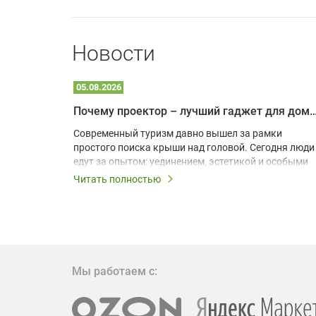
Новости
05.08.2026
Почему проектор – лучший гаджет для домика в
одарят
Современный туризм давно вышел за рамки
х
простого поиска крыши над головой. Сегодня люди
едут за опытом: уединением, эстетикой и особыми
ощущениями. Владельцы A-frame домов,
Читать полностью
!
глэмпингов и шале понимают, что конкуренция
растет, и стандартного набора мебели уже
, на
недостаточно. Чтобы гость не просто
забронировал жилье, а захотел вернуться и
поделиться впечатлениями в соцсетях, нужно
предложить ему нечто особенное. Одним из самых
Мы работаем с:
эффективных и бюджетных способов стать
заметнее на фоне конкурентов является установка
проектора.