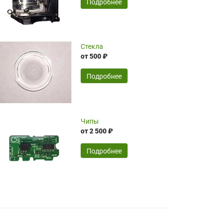
SERGEY FOURSOV,
24.04.2026
Подробнее
оптимизированной стоимости, чему
чрезмерно благодарны!)))
Достоинства:
Стекла
от 500 ₽
широкий ассортимент ламп, как оригиналов,
так и аналогов.Быстрое оформление и
передача в доставку, приемлемые цены. Мне
Подробнее
понравилось.
Читать полностью
Чипы
Mr.Candy,
16.04.2026
от 2 500 ₽
Подробнее
Достоинства:
очень понравилось , сервис ,качество ,цена