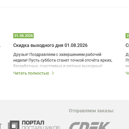
01.08.2026
2
 глэмпинге
Скидка выходного дня 01.08.2026
С
Друзья! Поздравляем с завершением рабочей
Д
недели! Пусть суббота станет точкой отсчёта ярких,
П
беззаботных, счастливых и уютных выходных!
м
з
Читать полностью
Ч
В
в
в
М
Отправляем заказы:
м
Г