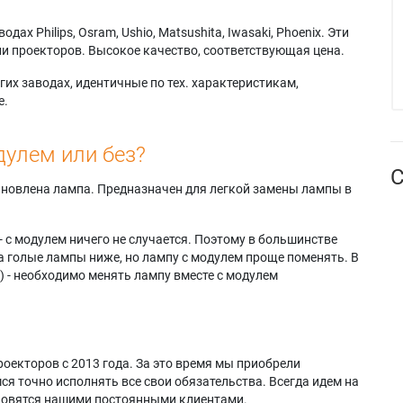
х Philips, Osram, Ushio, Matsushita, Iwasaki, Phoenix. Эти
и проекторов. Высокое качество, соответствующая цена.
их заводах, идентичные по тех. характеристикам,
е.
дулем или без?
С
тановлена лампа. Предназначен для легкой замены лампы в
- с модулем ничего не случается. Поэтому в большинстве
а голые лампы ниже, но лампу с модулем проще поменять. В
) - необходимо менять лампу вместе с модулем
оекторов с 2013 года. За это время мы приобрели
я точно исполнять все свои обязательства. Всегда идем на
ановятся нашими постоянными клиентами.