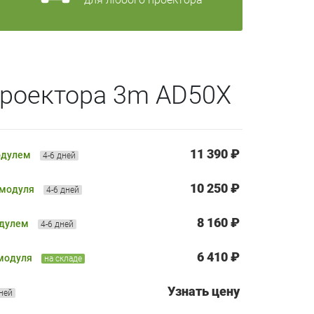
проектора 3m AD50X
11 390 ₽
одулем
4-6 дней
10 250 ₽
 модуля
4-6 дней
8 160 ₽
одулем
4-6 дней
6 410 ₽
 модуля
на складе
Узнать цену
дней