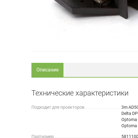
Описание
Технические характеристики
Подходит для проекторов
3m AD5
Delta D
Optoma
Optoma
Партномер
581110