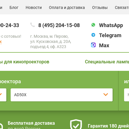
ии
Блог
Новости
Оплата и доставка
Отзывы
Связат
00-24-33
8 (495) 204-15-08
WhatsApp
Telegram
 с сотовых!
г. Москва, м. Перово,
к
ул. Кусковская, д. 20А,
Max
подъезд 4, оф. A323
ы для кинопроекторов
Специальные ламп
роектора
и
AD50X
Бесплатная доставка
Гарантия 180 дней
по всей России