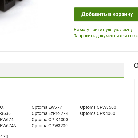
Добавить в корзину
Не могу найти нужную лампу
Запросить документы для госз
О
0X
Optoma EW677
Optoma OPW3500
P-3636
Optoma EzPro 774
Optoma OPX4000
 EW674
Optoma OP-X4000
 EW674N
Optoma OPW3200
0173