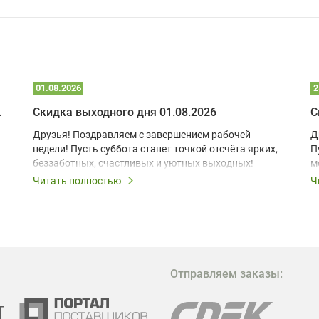
01.08.2026
2
 глэмпинге
Скидка выходного дня 01.08.2026
С
Друзья! Поздравляем с завершением рабочей
Д
недели! Пусть суббота станет точкой отсчёта ярких,
П
беззаботных, счастливых и уютных выходных!
м
з
Читать полностью
Ч
В
в
в
М
Отправляем заказы:
м
Г