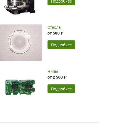
SERGEY FOURSOV,
24.04.2026
Подробнее
оптимизированной стоимости, чему
чрезмерно благодарны!)))
Достоинства:
Стекла
от 500 ₽
широкий ассортимент ламп, как оригиналов,
так и аналогов.Быстрое оформление и
передача в доставку, приемлемые цены. Мне
Подробнее
понравилось.
Читать полностью
Чипы
Mr.Candy,
16.04.2026
от 2 500 ₽
Подробнее
Достоинства:
очень понравилось , сервис ,качество ,цена