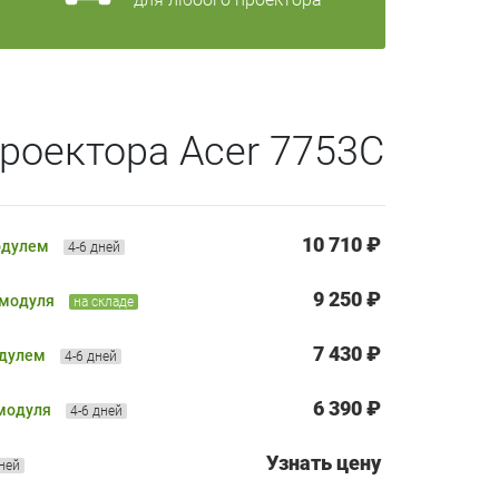
роектора Acer 7753C
10 710 ₽
одулем
4-6 дней
9 250 ₽
 модуля
на складе
7 430 ₽
одулем
4-6 дней
6 390 ₽
 модуля
4-6 дней
Узнать цену
дней