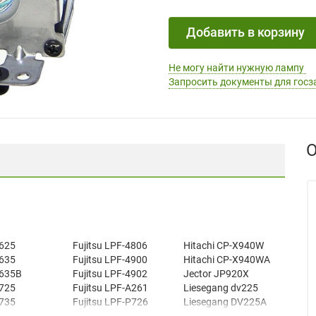
Добавить в корзину
Не могу найти нужную лампу
Запросить документы для госз
О
625
Fujitsu LPF-4806
Hitachi CP-X940W
635
Fujitsu LPF-4900
Hitachi CP-X940WA
635B
Fujitsu LPF-4902
Jector JP920X
725
Fujitsu LPF-A261
Liesegang dv225
735
Fujitsu LPF-P726
Liesegang DV225A
S
Hitachi CP-S840
MediaVision AX9200A