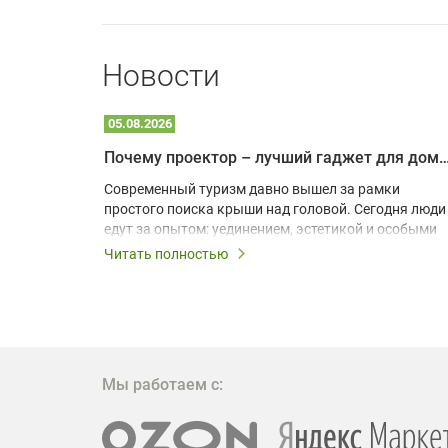
Новости
05.08.2026
Почему проектор – лучший гаджет для домика в
одарят
Современный туризм давно вышел за рамки
х
простого поиска крыши над головой. Сегодня люди
едут за опытом: уединением, эстетикой и особыми
ощущениями. Владельцы A-frame домов,
Читать полностью
!
глэмпингов и шале понимают, что конкуренция
растет, и стандартного набора мебели уже
, на
недостаточно. Чтобы гость не просто
забронировал жилье, а захотел вернуться и
поделиться впечатлениями в соцсетях, нужно
предложить ему нечто особенное. Одним из самых
Мы работаем с:
эффективных и бюджетных способов стать
заметнее на фоне конкурентов является установка
проектора.