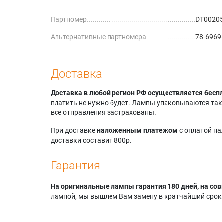
Acer 77
Партномер
DT0020
Boxlight
Davis 
Альтернативные партномера
78-6969
Davis 
MK2
Davis 
PRO
Доставка
Davis C
Davis C
Доставка в любой регион РФ осуществляется бесп
PRO
платить не нужно будет. Лампы упаковываются так,
Davis D
все отправления застрахованы.
Davis D
Davis D
При доставке
наложенным платежом
с оплатой н
Delta P
доставки составит 800р.
Гарантия
На оригинальные лампы гарантия 180 дней, на сов
лампой, мы вышлем Вам замену в кратчайший срок.