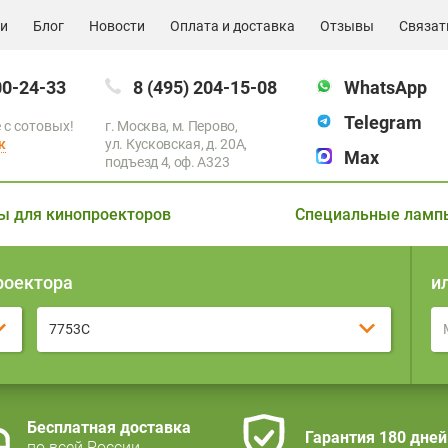
ии
Блог
Новости
Оплата и доставка
Отзывы
Связат
00-24-33
8 (495) 204-15-08
WhatsApp
Telegram
 с сотовых!
г. Москва, м. Перово,
к
ул. Кусковская, д. 20А,
Max
подъезд 4, оф. A323
ы для кинопроекторов
Специальные ламп
роектора
и
7753C
Бесплатная доставка
Гарантия 180 дней
по всей России