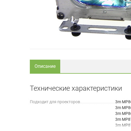
Описание
Технические характеристики
Подходит для проекторов
3m MP8
3m MP8
3m MP8
3m MP8
3m MP8
A+k 530