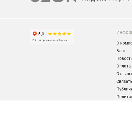
Инфор
О комп
Блог
Новост
Оплата 
Отзыв
Связать
Публич
Политик
персон
Согласи
данных
2026 © hiteklab.ru