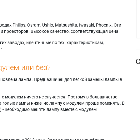
х Philips, Osram, Ushio, Matsushita, Iwasaki, Phoenix. Эти
и проекторов. Высокое качество, соответствующая цена.
их заводах, идентичные по тех. характеристикам,
е.
С
дулем или без?
тановлена лампа. Предназначен для легкой замены лампы в
- с модулем ничего не случается. Поэтому в большинстве
а голые лампы ниже, но лампу с модулем проще поменять. В
) - необходимо менять лампу вместе с модулем
оекторов с 2013 года. За это время мы приобрели