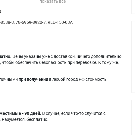
53C
Hitachi CP-S840A
MediaVision AX9200B
5
 3500
Hitachi CP-S840J
MediaVision AX9200C
CINEMAONE
Hitachi CP-S840W
Polaroid POLAVIEW
-8588-3, 78-6969-8920-7, RLU-150-03A
CINEMAONE
Hitachi CP-S840WA
215
Hitachi CP-S845
Prokia RX-3911
CINEMAONE
Hitachi CP-S935W
Seleco SLC 600
Hitachi CP-S938W
Seleco SLC650X
INEMATEN
Hitachi CP-X840WA
Viewsonic PJ1035
INEMATEN
Hitachi CP-X935W
Viewsonic PJ1035-2
латно.
Цены указаны уже с доставкой, ничего дополнительно
Hitachi CP-X938
Viewsonic PJL1035
 чтобы обеспечить безопасность при перевозке. К тому же,
LS8
Hitachi CP-X938W
Viewsonic PJL1035
LX10
Hitachi CP-X940
150W UHP
S-450
Hitachi CP-X940E
Viewsonic PJL855
аличными при
получении
в любой город РФ стоимость
RO 850
Hitachi CP-X940J
местимые - 90 дней.
В случае, если что-то случится с
 Разумеется, бесплатно.