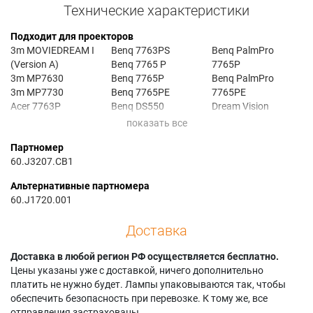
Технические характеристики
Подходит для проекторов
3m MOVIEDREAM I
Benq 7763PS
Benq PalmPro
(Version A)
Benq 7765 P
7765P
3m MP7630
Benq 7765P
Benq PalmPro
3m MP7730
Benq 7765PE
7765PE
Acer 7763P
Benq DS550
Dream Vision
Acer 7763PS
Benq DX550
CINEXTWO
Acer 7765P
Benq DXS550
Proxima Ultralight
Партномер
Acer 7765PE
Benq PalmPro
DS2
60.J3207.CB1
Benq 7763 PE
7763P
Proxima Ultralight
Benq 7763P
Benq Palmpro
DX2
Альтернативные партномера
Benq 7763PE
7763PS
60.J1720.001
Доставка
Доставка в любой регион РФ осуществляется бесплатно.
Цены указаны уже с доставкой, ничего дополнительно
платить не нужно будет. Лампы упаковываются так, чтобы
обеспечить безопасность при перевозке. К тому же, все
отправления застрахованы.