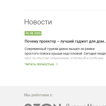
Новости
05.08.2026
Почему проектор – лучший гаджет для домика в
одарят
Современный туризм давно вышел за рамки
х
простого поиска крыши над головой. Сегодня люди
едут за опытом: уединением, эстетикой и особыми
ощущениями. Владельцы A-frame домов,
Читать полностью
!
глэмпингов и шале понимают, что конкуренция
растет, и стандартного набора мебели уже
, на
недостаточно. Чтобы гость не просто
забронировал жилье, а захотел вернуться и
поделиться впечатлениями в соцсетях, нужно
предложить ему нечто особенное. Одним из самых
Мы работаем с:
эффективных и бюджетных способов стать
заметнее на фоне конкурентов является установка
проектора.