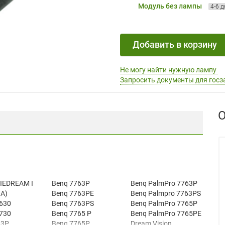
Модуль без лампы
4-6 
Добавить в корзину
Не могу найти нужную лампу
Запросить документы для госз
О
IEDREAM I
Benq 7763P
Benq PalmPro 7763P
 A)
Benq 7763PE
Benq Palmpro 7763PS
630
Benq 7763PS
Benq PalmPro 7765P
730
Benq 7765 P
Benq PalmPro 7765PE
63P
Benq 7765P
Dream Vision