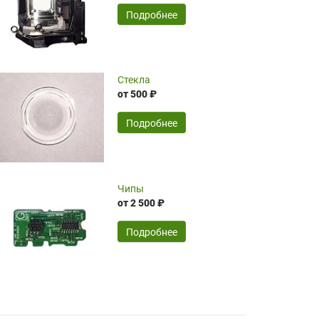
временные затраты по достаточно
SERGEY FOURSOV,
24.04.2026
Подробнее
оптимизированной стоимости, чему
чрезмерно благодарны!)))
Достоинства:
Стекла
от 500 ₽
широкий ассортимент ламп, как оригиналов,
так и аналогов.Быстрое оформление и
передача в доставку, приемлемые цены. Мне
Подробнее
понравилось.
Читать полностью
Чипы
Mr.Candy,
16.04.2026
от 2 500 ₽
Подробнее
Достоинства:
очень понравилось , сервис ,качество ,цена