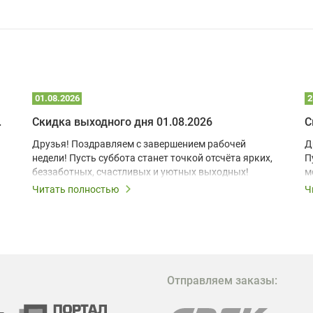
01.08.2026
2
 глэмпинге
Скидка выходного дня 01.08.2026
С
Друзья! Поздравляем с завершением рабочей
Д
недели! Пусть суббота станет точкой отсчёта ярких,
П
беззаботных, счастливых и уютных выходных!
м
з
Читать полностью
Ч
В
в
в
М
Отправляем заказы:
м
Г