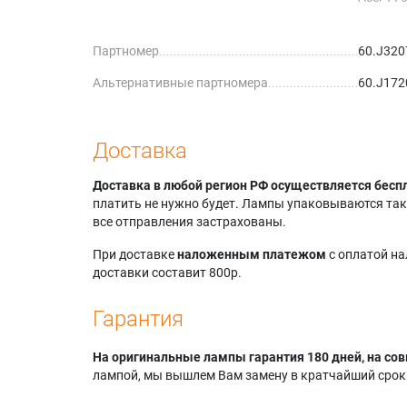
Acer 77
Acer 77
Партномер
60.J320
Acer 77
Benq 77
Альтернативные партномера
60.J172
Доставка
Доставка в любой регион РФ осуществляется бесп
платить не нужно будет. Лампы упаковываются так,
все отправления застрахованы.
При доставке
наложенным платежом
с оплатой н
доставки составит 800р.
Гарантия
На оригинальные лампы гарантия 180 дней, на сов
лампой, мы вышлем Вам замену в кратчайший срок.