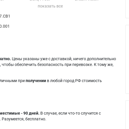
63PS
Benq 7765PE
CINEXTWO
65P
Benq DS550
Proxima Ultralight DS2
7.CB1
65PE
Benq DX550
Proxima Ultralight DX2
63 PE
Benq DXS550
0.001
латно.
Цены указаны уже с доставкой, ничего дополнительно
 чтобы обеспечить безопасность при перевозке. К тому же,
аличными при
получении
в любой город РФ стоимость
местимые - 90 дней.
В случае, если что-то случится с
 Разумеется, бесплатно.