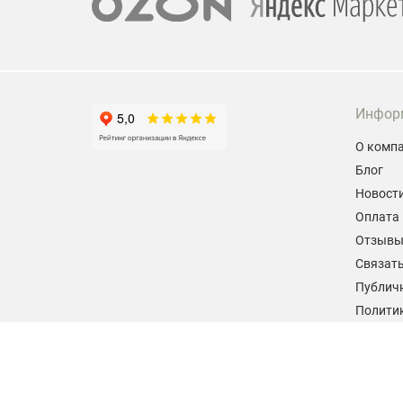
Инфор
О комп
Блог
Новост
Оплата 
Отзыв
Связать
Публич
Политик
персон
Согласи
данных