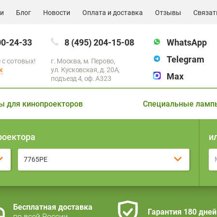
ии
Блог
Новости
Оплата и доставка
Отзывы
Связат
00-24-33
8 (495) 204-15-08
WhatsApp
Telegram
 с сотовых!
г. Москва, м. Перово,
к
ул. Кусковская, д. 20А,
Max
подъезд 4, оф. A323
ы для кинопроекторов
Специальные ламп
роектора
и
7765PE
Бесплатная доставка
Гарантия 180 дней
по всей России