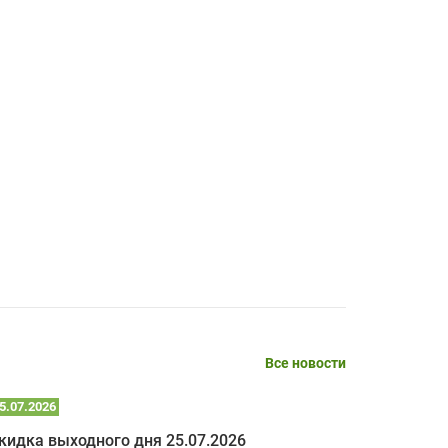
временные затраты по достаточно
SERGEY FOURSOV,
24.04.2026
оптимизированной стоимости, чему
чрезмерно благодарны!)))
Достоинства:
широкий ассортимент ламп, как оригиналов,
так и аналогов.Быстрое оформление и
передача в доставку, приемлемые цены. Мне
понравилось.
Читать полностью
Mr.Candy,
16.04.2026
Все новости
Достоинства:
очень понравилось , сервис ,качество ,цена
5.07.2026
22.07.2026
кидка выходного дня 25.07.2026