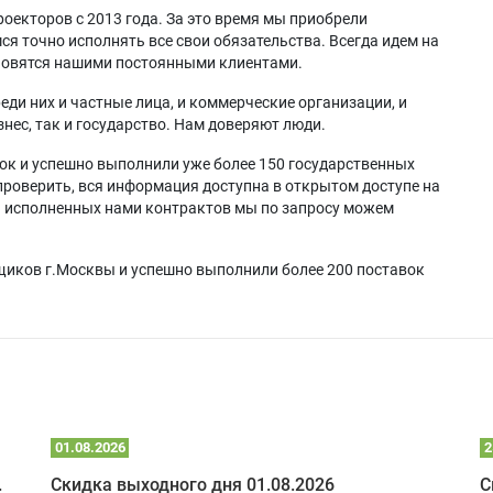
06Di
Acer KX321p
Acer X129
оекторов с 2013 года. За это время мы приобрели
16D+
Acer M1328
Acer X129H
я точно исполнять все свои обязательства. Всегда идем на
16Di
Acer M1328W
Acer X129i
ановятся нашими постоянными клиентами.
26D+
Acer M1328Wi
Acer X1326AWH
26Di
Acer M1328WZ
Acer X1326WHK
еди них и частные лица, и коммерческие организации, и
X1843
Acer M311
Acer X1327WI
нес, так и государство. Нам доверяют люди.
X1911
Acer M311i
Acer X1328
X2305
Acer S1388WH
Acer X1328i
ок и успешно выполнили уже более 150 государственных
-312
Acer S1388WHN
Acer X1328ic
проверить, вся информация доступна в открытом доступе на
-312T
Acer SE412
Acer X1328PKi
а исполненных нами контрактов мы по запросу можем
608
Acer SE412L
Acer X1328STn
608i
Acer T423D
Acer X1328WH
608p
Acer T423DT
Acer X1328WHK
щиков г.Москвы и успешно выполнили более 200 поставок
V1844
Acer V26AS
Acer X1328WHKi
V1912
Acer V26AW
Acer X1328WHn
1842
Acer V26AX
Acer X1328WHP
608
Acer V60S
Acer X1328Wi
608a
Acer V60Si
Acer X1328Wic
608i
Acer V60W
Acer X1328WK
608n
Acer V60Wi
Acer X1328WKi
608p
Acer V60X
Acer X1328WPi
01.08.2026
2
X1722
Acer V60Xi
Acer X1328WPK
 глэмпинге
Скидка выходного дня 01.08.2026
С
X1737
Acer V65S
Acer X1331W