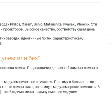
-112P
Acer F1388WHN
Acer X1226HK
-112PK
Acer H5385ABDI
Acer X1227AH
-114
Acer H5385BDI
Acer X1227I
114i
Acer H5385BDi+
Acer X1228
-114P
Acer H5386ABDi
Acer X1228H
х Philips, Osram, Ushio, Matsushita, Iwasaki, Phoenix. Эти
-125A
Acer H5386ABDKi
Acer X1228HK
и проекторов. Высокое качество, соответствующая цена.
125i
Acer H5386BDi
Acer X1228HKi
-127
Acer H5386BDi+
Acer X1228Hn
их заводах, идентичные по тех. характеристикам,
127i
Acer H5386BDKi
Acer X1228HP
е.
-312K
Acer KS320A
Acer X1228HPi
-312P
Acer KS320i
Acer X1228i
дулем или без?
-312PK
Acer KS321
Acer X1228ic
-314
Acer KS321i
Acer X1228Ki
314i
Acer KS321p
Acer X1228Pi
тановлена лампа. Предназначен для легкой замены лампы в
-325A
Acer KW320A
Acer X1228PKi
325i
Acer KW321
Acer X1228STn
- с модулем ничего не случается. Поэтому в большинстве
-327
Acer KW321i
Acer X1231
а голые лампы ниже, но лампу с модулем проще поменять. В
327i
Acer KW321p
Acer X1231i
) - необходимо менять лампу вместе с модулем
06AD
Acer KX320A
Acer X1231K
16AD
Acer KX320i
Acer X1231Ki
26AD
Acer KX321
Acer X128HK
06D+
Acer KX321i
Acer X128HP