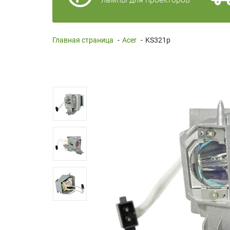
Главная страница
-
Acer
-
KS321p