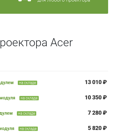
роектора Acer
13 010 ₽
одулем
на складе
10 350 ₽
 модуля
на складе
7 280 ₽
одулем
на складе
5 820 ₽
 модуля
на складе