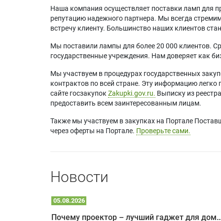
Acer D6
Наша компания осуществляет поставки ламп для пр
Acer D6
репутацию надежного партнера. Мы всегда стремимс
Acer D6
встречу клиенту. Большинство наших клиентов ст
Acer D6
Acer D6
Мы поставили лампы для более 20 000 клиентов. Ср
Acer DN
государственные учреждения. Нам доверяет как биз
Acer DN
Acer DN
Мы участвуем в процедурах государственных закуп
Acer DS
контрактов по всей стране. Эту информацию легко 
Acer DS
сайте госзакупок
Zakupki.gov.ru.
Выписку из реестр
Acer DS
предоставить всем заинтересованным лицам.
Acer DS
Acer DS
Также мы участвуем в закупках на Портале Постав
Acer DS
через оферты на Портале.
Проверьте сами.
Acer DS
Acer DW
Acer DW
Acer DW
Новости
Acer DW
Acer DW
Acer DW
05.08.2026
Acer DW
Почему проектор – лучший гаджет для домика в
Acer DW