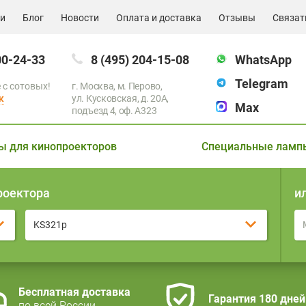
ии
Блог
Новости
Оплата и доставка
Отзывы
Связат
00-24-33
8 (495) 204-15-08
WhatsApp
Telegram
 с сотовых!
г. Москва, м. Перово,
к
ул. Кусковская, д. 20А,
Max
подъезд 4, оф. A323
ы для кинопроекторов
Специальные ламп
роектора
и
KS321p
Бесплатная доставка
Гарантия 180 дней
по всей России