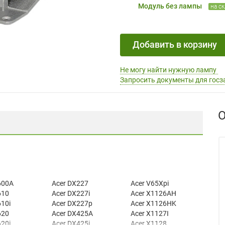
Модуль без лампы
на с
Добавить в корзину
Не могу найти нужную лампу
Запросить документы для госз
О
600A
Acer DX227
Acer V65Xpi
610
Acer DX227i
Acer X1126AH
610i
Acer DX227p
Acer X1126HK
620
Acer DX425A
Acer X1127I
620i
Acer DX425i
Acer X1128