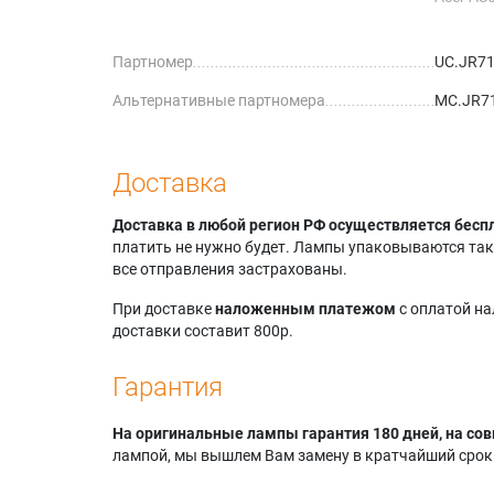
Acer AS
Acer AW
Партномер
UC.JR71
Acer AW
Acer AW
Альтернативные партномера
MC.JR71
Acer AW
Acer AW
Acer AW
Acer AX
Доставка
Acer AX
Acer AX
Доставка в любой регион РФ осуществляется бесп
Acer AX
платить не нужно будет. Лампы упаковываются так,
Acer AX
все отправления застрахованы.
Acer AX
Acer BS
При доставке
наложенным платежом
с оплатой н
Acer BS
доставки составит 800р.
Acer BS-
Acer BS
Гарантия
Acer BS
Acer BS-
На оригинальные лампы гарантия 180 дней, на сов
Acer BS
лампой, мы вышлем Вам замену в кратчайший срок.
Acer BS-
Acer BS