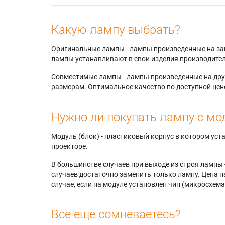
Acer BS
Acer BS
Acer BS
Какую лампу выбрать?
Acer BS-
Acer BS
Оригинальные лампы - лампы произведенные на завода
Acer BS
лампы устанавливают в свои изделия производител
Acer BS-
Acer BS
Совместимые лампы - лампы произведенные на друг
Acer BS-
размерам. Оптимальное качество по доступной цен
Acer BS
Acer BS
Нужно ли покупать лампу с мо
Acer BS
Acer BS
Acer BS-
Модуль (блок) - пластиковый корпус в котором ус
Acer BS
проекторе.
Acer BS-
В большинстве случаев при выходе из строя лампы 
Acer BS
случаев достаточно заменить только лампу. Цена н
Acer BS-
случае, если на модуле установлен чип (микросхема
Acer D5
Acer D5
Acer D5
Все еще сомневаетесь?
Acer D6