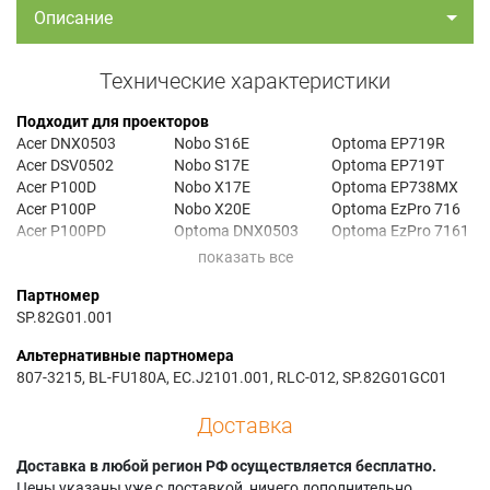
Описание
Технические характеристики
Подходит для проекторов
Acer DNX0503
Nobo S16E
Optoma EP719R
Acer DSV0502
Nobo S17E
Optoma EP719T
Acer P100D
Nobo X17E
Optoma EP738MX
Acer P100P
Nobo X20E
Optoma EzPro 716
Acer P100PD
Optoma DNX0503
Optoma EzPro 7161
Acer P100S
Optoma DS305
Optoma EzPro 7169
Acer P120
Optoma DS305R
Optoma EzPro 716P
Партномер
Acer P120D
Optoma DS605
Optoma EzPro 716R
SP.82G01.001
Acer P120P
Optoma DSV0502
Optoma EzPro 719
Acer P120PD
Optoma DX605
Optoma EzPro 7190
Альтернативные партномера
Acer PD100
Optoma DX605R
Optoma EzPro 7199
807-3215, BL-FU180A, EC.J2101.001, RLC-012, SP.82G01GC01
Acer PD100D
Optoma DX720
Optoma EzPro 719P
Acer PD100P
Optoma E2ST
Optoma EzPro 719R
Доставка
Acer PD100PD
Optoma EP716
Optoma EZPRO716
Acer PD100S
Optoma EP7161
Optoma EZPRO719
Доставка в любой регион РФ осуществляется бесплатно.
Acer PD120
Optoma EP7165
Optoma OP566
Цены указаны уже с доставкой, ничего дополнительно