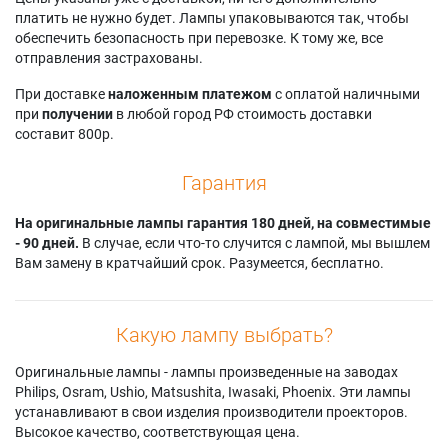
Acer PD120D
Optoma EP7169
Optoma TS400
платить не нужно будет. Лампы упаковываются так, чтобы
Acer PD120P
Optoma EP716MX
Optoma TX700
обеспечить безопасность при перевозке. К тому же, все
Acer PD120PD
Optoma EP716P
Optoma VE2ST
отправления застрахованы.
Acer XD1170
Optoma EP716R
Roverlight Aurora
Acer XD1170D
Optoma EP716T
DX2200
При доставке
наложенным платежом
с оплатой наличными
Acer XD1250D
Optoma EP719
Roverlight Aurora
при
получении
в любой город РФ стоимость доставки
Acer XD1250P
Optoma EP7190
DX2200
составит 800р.
Acer XD1270D
Optoma EP7195
Viewsonic PJ406D
Kodak DP2000
Optoma EP7199
Viewsonic PJ456D
Гарантия
Kodak DP2900
Optoma EP719P
На оригинальные лампы гарантия 180 дней, на совместимые
- 90 дней.
В случае, если что-то случится с лампой, мы вышлем
Вам замену в кратчайший срок. Разумеется, бесплатно.
Какую лампу выбрать?
Оригинальные лампы - лампы произведенные на заводах
Philips, Osram, Ushio, Matsushita, Iwasaki, Phoenix. Эти лампы
устанавливают в свои изделия производители проекторов.
Высокое качество, соответствующая цена.