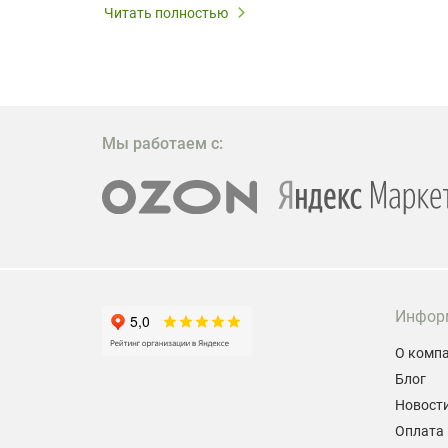
 важным.
Читать полностью
W309ST
то
 которое
ажение
Мы работаем с:
Инфор
О комп
Блог
Новост
Оплата 