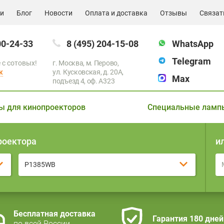
ии
Блог
Новости
Оплата и доставка
Отзывы
Связат
00-24-33
8 (495) 204-15-08
WhatsApp
Telegram
 с сотовых!
г. Москва, м. Перово,
к
ул. Кусковская, д. 20А,
Max
подъезд 4, оф. A323
ы для кинопроекторов
Специальные ламп
роектора
и
P1385WB
Бесплатная доставка
Гарантия 180 дней
по всей России