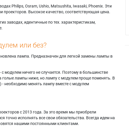
х Philips, Osram, Ushio, Matsushita, Iwasaki, Phoenix. Эти
и проекторов. Высокое качество, соответствующая цена.
их заводах, идентичные по тех. характеристикам,
е.
дулем или без?
тановлена лампа. Предназначен для легкой замены лампы в
- с модулем ничего не случается. Поэтому в большинстве
а голые лампы ниже, но лампу с модулем проще поменять. В
) - необходимо менять лампу вместе с модулем
оекторов с 2013 года. За это время мы приобрели
я точно исполнять все свои обязательства. Всегда идем на
ановятся нашими постоянными клиентами.