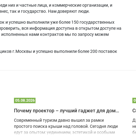
еди них и частные лица, и коммерческие организации, и
нес, так и государство. Нам доверяют люди.
ок и успешно выполнили уже более 150 государственных
проверить, вся информация доступна в открытом доступе на
а исполненных нами контрактов мы по запросу можем
щиков г.Москвы и успешно выполнили более 200 поставок
05.08.2026
0
Почему проектор – лучший гаджет для домика в глэмпинге
С
Современный туризм давно вышел за рамки
Д
простого поиска крыши над головой. Сегодня люди
н
едут за опытом: уединением, эстетикой и особыми
б