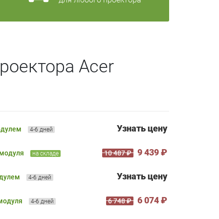
роектора Acer
Узнать цену
одулем
4-6 дней
9 439 ₽
 модуля
10 487 ₽
на складе
Узнать цену
одулем
4-6 дней
6 074 ₽
 модуля
6 748 ₽
4-6 дней