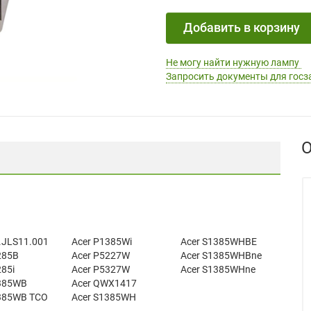
Добавить в корзину
Не могу найти нужную лампу
Запросить документы для госз
О
.JLS11.001
Acer P1385Wi
Acer S1385WHBE
285B
Acer P5227W
Acer S1385WHBne
285i
Acer P5327W
Acer S1385WHne
385WB
Acer QWX1417
385WB TCO
Acer S1385WH