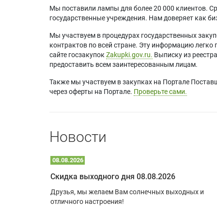
Мы поставили лампы для более 20 000 клиентов. Ср
государственные учреждения. Нам доверяет как биз
Мы участвуем в процедурах государственных закуп
контрактов по всей стране. Эту информацию легко 
сайте госзакупок
Zakupki.gov.ru.
Выписку из реестр
предоставить всем заинтересованным лицам.
Также мы участвуем в закупках на Портале Постав
через оферты на Портале.
Проверьте сами.
Новости
08.08.2026
Optoma W309ST: идеальное решение для малых пространств и учебных классов
Скидка выходного дня 08.08.2026
удь то
Друзья, мы желаем Вам солнечных выходных и
ли
отличного настроения!
дования