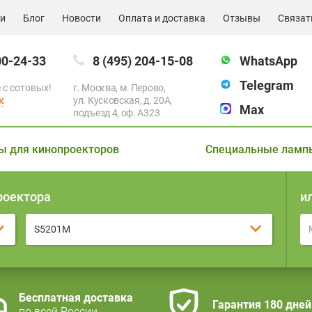
ии
Блог
Новости
Оплата и доставка
Отзывы
Связат
00-24-33
8 (495) 204-15-08
WhatsApp
Telegram
 с сотовых!
г. Москва, м. Перово,
к
ул. Кусковская, д. 20А,
Max
подъезд 4, оф. A323
ы для кинопроекторов
Специальные ламп
роектора
и
S5201M
Бесплатная доставка
Гарантия 180 дней
по всей России