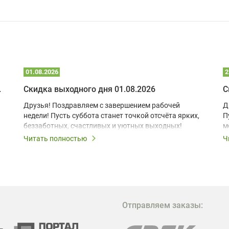
01.08.2026
2
 глэмпинге
Скидка выходного дня 01.08.2026
С
Друзья! Поздравляем с завершением рабочей
Д
недели! Пусть суббота станет точкой отсчёта ярких,
П
беззаботных, счастливых и уютных выходных!
м
з
Читать полностью
Ч
В
в
в
М
Отправляем заказы:
м
Г