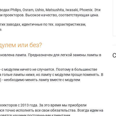
х Philips, Osram, Ushio, Matsushita, Iwasaki, Phoenix. Эти
и проекторов. Высокое качество, соответствующая цена.
их заводах, идентичные по тех. характеристикам,
е.
дулем или без?
С
тановлена лампа. Предназначен для легкой замены лампы в
- с модулем ничего не случается. Поэтому в большинстве
а голые лампы ниже, но лампу с модулем проще поменять. В
) - необходимо менять лампу вместе с модулем
оекторов с 2013 года. За это время мы приобрели
я точно исполнять все свои обязательства. Всегда идем на
ановятся нашими постоянными клиентами.