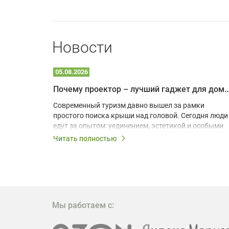
Новости
05.08.2026
Почему проектор – лучший гаджет для домика в
одарят
Современный туризм давно вышел за рамки
х
простого поиска крыши над головой. Сегодня люди
едут за опытом: уединением, эстетикой и особыми
ощущениями. Владельцы A-frame домов,
Читать полностью
!
глэмпингов и шале понимают, что конкуренция
растет, и стандартного набора мебели уже
, на
недостаточно. Чтобы гость не просто
забронировал жилье, а захотел вернуться и
поделиться впечатлениями в соцсетях, нужно
предложить ему нечто особенное. Одним из самых
Мы работаем с:
эффективных и бюджетных способов стать
заметнее на фоне конкурентов является установка
проектора.