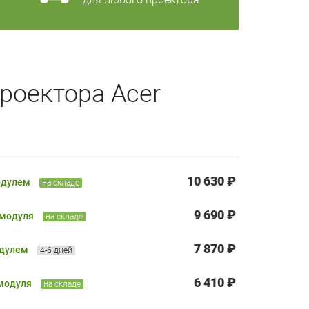
роектора Acer
10 630 ₽
одулем
на складе
9 690 ₽
 модуля
на складе
7 870 ₽
одулем
4-6 дней
6 410 ₽
 модуля
на складе