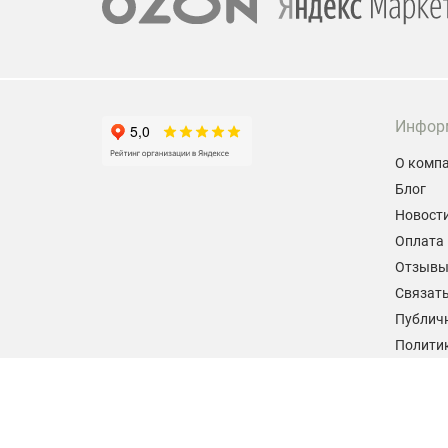
Инфор
О комп
Блог
Новост
Оплата 
Отзыв
Связать
Публич
Политик
персон
Согласи
данных