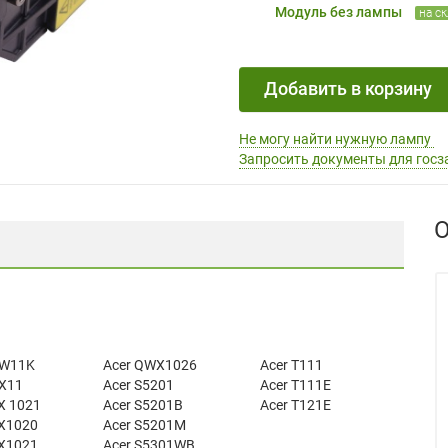
Модуль без лампы
на с
Добавить в корзину
Не могу найти нужную лампу
Запросить документы для госз
О
-W11K
Acer QWX1026
Acer T111
-X11
Acer S5201
Acer T111E
X 1021
Acer S5201B
Acer T121E
X1020
Acer S5201M
X1021
Acer S5301WB