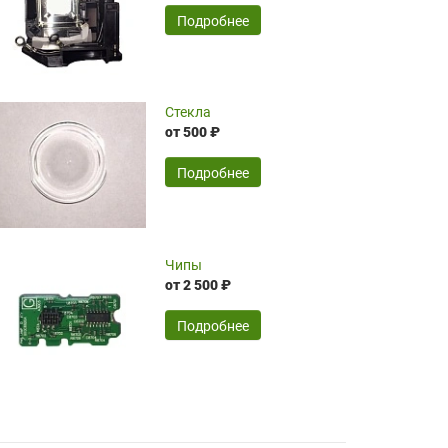
временные затраты по достаточно
SERGEY FOURSOV,
24.04.2026
Подробнее
оптимизированной стоимости, чему
чрезмерно благодарны!)))
Достоинства:
Стекла
от 500 ₽
широкий ассортимент ламп, как оригиналов,
так и аналогов.Быстрое оформление и
передача в доставку, приемлемые цены. Мне
Подробнее
понравилось.
Читать полностью
Чипы
Mr.Candy,
16.04.2026
от 2 500 ₽
Подробнее
Достоинства:
очень понравилось , сервис ,качество ,цена